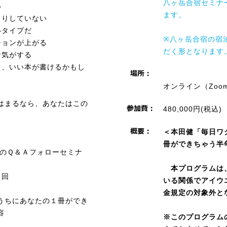
八ヶ岳合宿セミナ
い
ます。
きりしていない
いタイプだ
※八ヶ岳合宿の宿
ションが上がる
だく形となります
な気がする
ら、いい本が書けるかもし
オンライン（Zoo
はまるなら、あなたはこの
480,000円(税込)
＜本田健「毎日ワ
冊ができちゃう半
でのＱ＆Ａフォローセミナ
本プログラムは、
１回
いる関係でアイウ
金規定の対象外と
うちにあなたの１冊ができ
容
※このプログラム