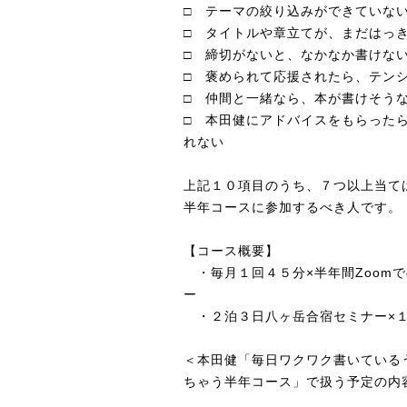
□ テーマの絞り込みができていな
□ タイトルや章立てが、まだはっ
□ 締切がないと、なかなか書けな
□ 褒められて応援されたら、テン
□ 仲間と一緒なら、本が書けそう
□ 本田健にアドバイスをもらった
れない
上記１０項目のうち、７つ以上当て
半年コースに参加するべき人です。
【コース概要】
・毎月１回４５分×半年間Zoom
ー
・２泊３日八ヶ岳合宿セミナー×
＜本田健「毎日ワクワク書いている
ちゃう半年コース」で扱う予定の内