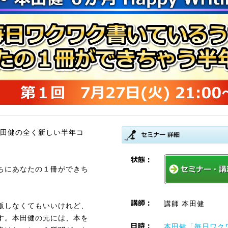
本田健の全く新しい半年コ
ちにあなたの１冊ができち
講師 本田健
版しなくてもいいけれど、
す。本田健の元には、本を
本田健「毎日ワク