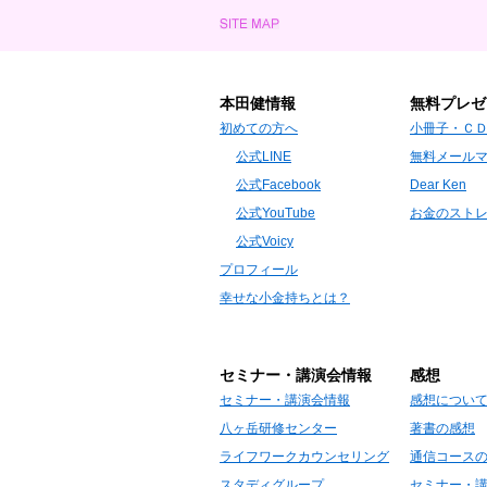
本田健情報
無料プレゼ
初めての方へ
小冊子・Ｃ
公式LINE
無料メール
公式Facebook
Dear Ken
公式YouTube
お金のスト
公式Voicy
プロフィール
幸せな小金持ちとは？
セミナー・講演会情報
感想
セミナー・講演会情報
感想につい
八ヶ岳研修センター
著書の感想
ライフワークカウンセリング
通信コース
スタディグループ
セミナー・