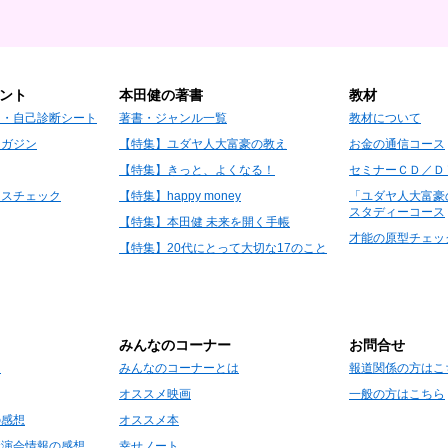
ント
本田健の著書
教材
Ｄ・自己診断シート
著書・ジャンル一覧
教材について
マガジン
【特集】ユダヤ人大富豪の教え
お金の通信コース
【特集】きっと、よくなる！
セミナーＣＤ／Ｄ
レスチェック
【特集】happy money
「ユダヤ人大富豪
スタディーコース
【特集】本田健 未来を開く手帳
才能の原型チェッ
【特集】20代にとって大切な17のこと
みんなのコーナー
お問合せ
て
みんなのコーナーとは
報道関係の方はこ
オススメ映画
一般の方はこちら
の感想
オススメ本
講演会情報の感想
幸せノート