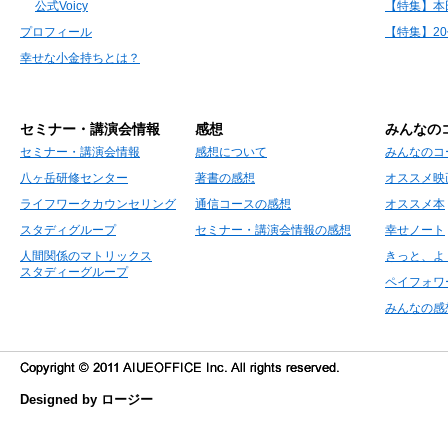
公式Voicy
【特集】本
プロフィール
【特集】2
幸せな小金持ちとは？
セミナー・講演会情報
感想
みんなの
セミナー・講演会情報
感想について
みんなのコ
八ヶ岳研修センター
著書の感想
オススメ映
ライフワークカウンセリング
通信コースの感想
オススメ本
スタディグループ
セミナー・講演会情報の感想
幸せノート
人間関係のマトリックス
きっと、よ
スタディーグループ
ペイフォワ
みんなの感
Designed by ロージー