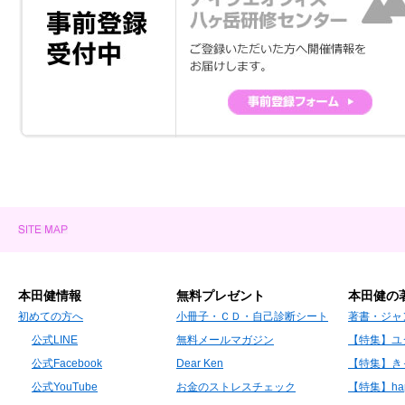
本田健情報
無料プレゼント
本田健の
初めての方へ
小冊子・ＣＤ・自己診断シート
著書・ジャ
公式LINE
無料メールマガジン
【特集】ユ
公式Facebook
Dear Ken
【特集】き
公式YouTube
お金のストレスチェック
【特集】hap