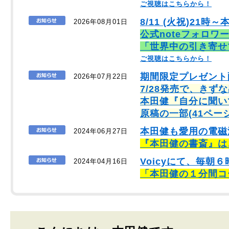
ご視聴はこちらから！
8/11 (火祝)21時～
2026年08月01日
公式noteフォロワ
「世界中の引き寄せ
ご視聴はこちらから！
期間限定プレゼント
2026年07月22日
7/28発売で、きず
本田健『自分に聞い
原稿の一部(41ペー
本田健も愛用の電磁
2024年06月27日
『本田健の書斎』は
Voicyにて、毎
2024年04月16日
「本田健の１分間コ