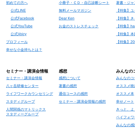
初めての方へ
小冊子・ＣＤ・自己診断シート
著書・ジャ
公式LINE
無料メールマガジン
【特集】ユ
公式Facebook
Dear Ken
【特集】き
公式YouTube
お金のストレスチェック
【特集】hap
公式Voicy
【特集】本
プロフィール
【特集】2
幸せな小金持ちとは？
セミナー・講演会情報
感想
みんなの
セミナー・講演会情報
感想について
みんなのコ
八ヶ岳研修センター
著書の感想
オススメ映
ライフワークカウンセリング
通信コースの感想
オススメ本
スタディグループ
セミナー・講演会情報の感想
幸せノート
人間関係のマトリックス
きっと、よ
スタディーグループ
ペイフォワ
みんなの感