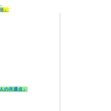
）
法」
人の共通点」