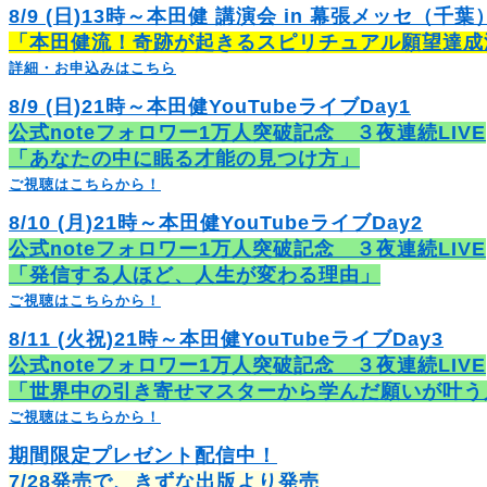
8/9 (日)13時～本田健 講演会 in 幕張メッセ（千葉
「本田健流！奇跡が起きるスピリチュアル願望達成
詳細・お申込みはこちら
8/9 (日)21時～本田健YouTubeライブDay1
公式noteフォロワー1万人突破記念 ３夜連続LIVE
「あなたの中に眠る才能の見つけ方」
ご視聴はこちらから！
8/10 (月)21時～本田健YouTubeライブDay2
公式noteフォロワー1万人突破記念 ３夜連続LIVE
「発信する人ほど、人生が変わる理由」
ご視聴はこちらから！
8/11 (火祝)21時～本田健YouTubeライブDay3
公式noteフォロワー1万人突破記念 ３夜連続LIVE
「世界中の引き寄せマスターから学んだ願いが叶う
ご視聴はこちらから！
期間限定プレゼント配信中！
7/28発売で、きずな出版より発売