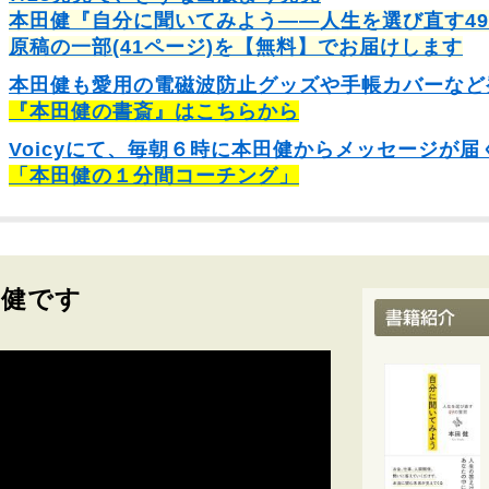
本田健『自分に聞いてみよう――人生を選び直す4
原稿の一部(41ページ)を【無料】でお届けします
本田健も愛用の電磁波防止グッズや手帳カバーなど
『本田健の書斎』はこちらから
Voicyにて、毎朝６時に本田健からメッセージが届
「本田健の１分間コーチング」
田健です