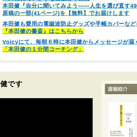
本田健『自分に聞いてみよう――人生を選び直す4
原稿の一部(41ページ)を【無料】でお届けします
本田健も愛用の電磁波防止グッズや手帳カバーなど
『本田健の書斎』はこちらから
Voicyにて、毎朝６時に本田健からメッセージが届
「本田健の１分間コーチング」
田健です