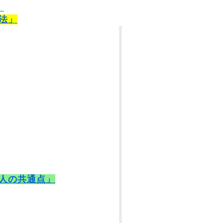
）
法」
人の共通点」