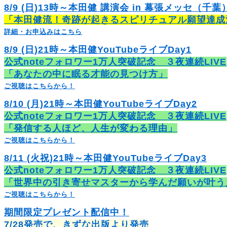
8/9 (日)13時～本田健 講演会 in 幕張メッセ（千葉
「本田健流！奇跡が起きるスピリチュアル願望達成
詳細・お申込みはこちら
8/9 (日)21時～本田健YouTubeライブDay1
公式noteフォロワー1万人突破記念 ３夜連続LIVE
「あなたの中に眠る才能の見つけ方」
ご視聴はこちらから！
8/10 (月)21時～本田健YouTubeライブDay2
公式noteフォロワー1万人突破記念 ３夜連続LIVE
「発信する人ほど、人生が変わる理由」
ご視聴はこちらから！
8/11 (火祝)21時～本田健YouTubeライブDay3
公式noteフォロワー1万人突破記念 ３夜連続LIVE
「世界中の引き寄せマスターから学んだ願いが叶う
ご視聴はこちらから！
期間限定プレゼント配信中！
7/28発売で、きずな出版より発売