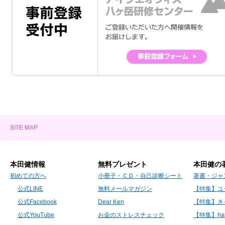
本田健情報
無料プレゼント
本田健の
初めての方へ
小冊子・ＣＤ・自己診断シート
著書・ジャ
公式LINE
無料メールマガジン
【特集】ユ
公式Facebook
Dear Ken
【特集】き
公式YouTube
お金のストレスチェック
【特集】hap