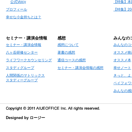
公式Voicy
【特集】本
プロフィール
【特集】2
幸せな小金持ちとは？
セミナー・講演会情報
感想
みんなの
セミナー・講演会情報
感想について
みんなのコ
八ヶ岳研修センター
著書の感想
オススメ映
ライフワークカウンセリング
通信コースの感想
オススメ本
スタディグループ
セミナー・講演会情報の感想
幸せノート
人間関係のマトリックス
きっと、よ
スタディーグループ
ペイフォワ
みんなの感
Designed by ロージー