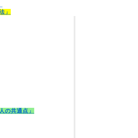
）
法」
人の共通点」