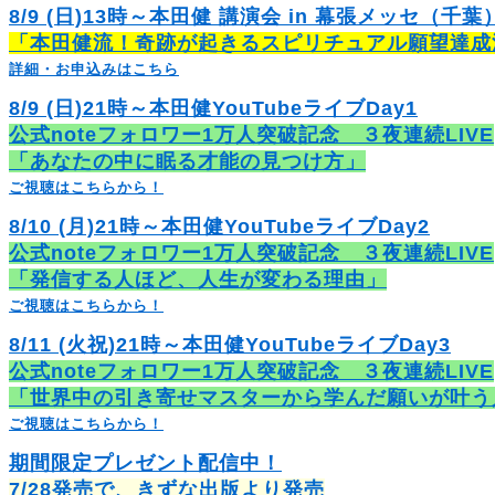
8/9 (日)13時～本田健 講演会 in 幕張メッセ（千葉
「本田健流！奇跡が起きるスピリチュアル願望達成
詳細・お申込みはこちら
8/9 (日)21時～本田健YouTubeライブDay1
公式noteフォロワー1万人突破記念 ３夜連続LIVE
「あなたの中に眠る才能の見つけ方」
ご視聴はこちらから！
8/10 (月)21時～本田健YouTubeライブDay2
公式noteフォロワー1万人突破記念 ３夜連続LIVE
「発信する人ほど、人生が変わる理由」
ご視聴はこちらから！
8/11 (火祝)21時～本田健YouTubeライブDay3
公式noteフォロワー1万人突破記念 ３夜連続LIVE
「世界中の引き寄せマスターから学んだ願いが叶う
ご視聴はこちらから！
期間限定プレゼント配信中！
7/28発売で、きずな出版より発売