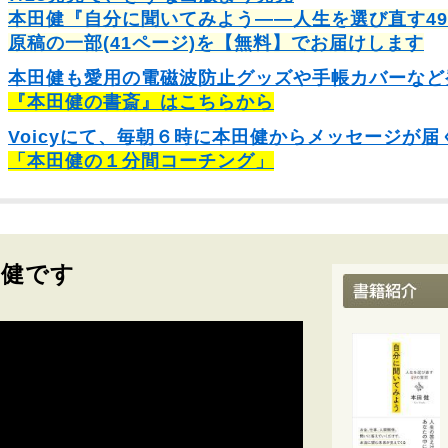
本田健『自分に聞いてみよう――人生を選び直す4
原稿の一部(41ページ)を【無料】でお届けします
本田健も愛用の電磁波防止グッズや手帳カバーなど
『本田健の書斎』はこちらから
Voicyにて、毎朝６時に本田健からメッセージが届
「本田健の１分間コーチング」
田健です