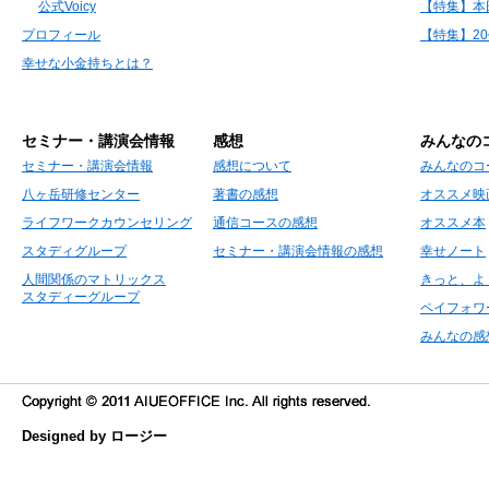
公式Voicy
【特集】本
プロフィール
【特集】2
幸せな小金持ちとは？
セミナー・講演会情報
感想
みんなの
セミナー・講演会情報
感想について
みんなのコ
八ヶ岳研修センター
著書の感想
オススメ映
ライフワークカウンセリング
通信コースの感想
オススメ本
スタディグループ
セミナー・講演会情報の感想
幸せノート
人間関係のマトリックス
きっと、よ
スタディーグループ
ペイフォワ
みんなの感
Designed by ロージー