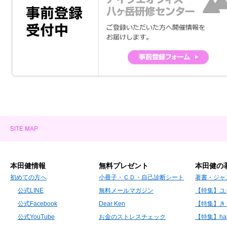
本田健情報
無料プレゼント
本田健の
初めての方へ
小冊子・ＣＤ・自己診断シート
著書・ジャ
公式LINE
無料メールマガジン
【特集】ユ
公式Facebook
Dear Ken
【特集】き
公式YouTube
お金のストレスチェック
【特集】hap