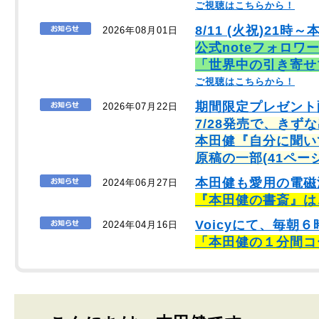
ご視聴はこちらから！
8/11 (火祝)21時～
2026年08月01日
公式noteフォロワ
「世界中の引き寄せ
ご視聴はこちらから！
期間限定プレゼント
2026年07月22日
7/28発売で、きず
本田健『自分に聞い
原稿の一部(41ペー
本田健も愛用の電磁
2024年06月27日
『本田健の書斎』は
Voicyにて、毎
2024年04月16日
「本田健の１分間コ