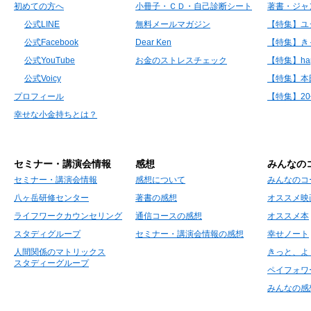
初めての方へ
小冊子・ＣＤ・自己診断シート
著書・ジャ
公式LINE
無料メールマガジン
【特集】ユ
公式Facebook
Dear Ken
【特集】き
公式YouTube
お金のストレスチェック
【特集】hap
公式Voicy
【特集】本
プロフィール
【特集】2
幸せな小金持ちとは？
セミナー・講演会情報
感想
みんなの
セミナー・講演会情報
感想について
みんなのコ
八ヶ岳研修センター
著書の感想
オススメ映
ライフワークカウンセリング
通信コースの感想
オススメ本
スタディグループ
セミナー・講演会情報の感想
幸せノート
人間関係のマトリックス
きっと、よ
スタディーグループ
ペイフォワ
みんなの感