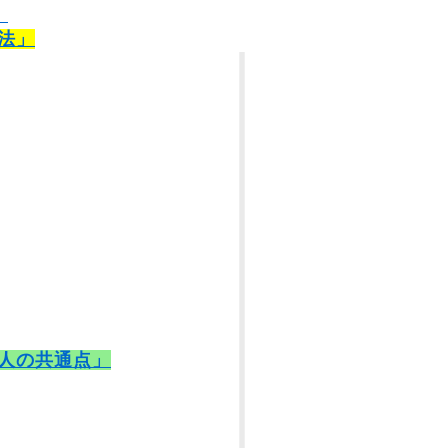
）
法」
人の共通点」