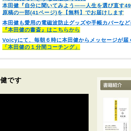
本田健『自分に聞いてみよう――人生を選び直す4
原稿の一部(41ページ)を【無料】でお届けします
本田健も愛用の電磁波防止グッズや手帳カバーなど
『本田健の書斎』はこちらから
Voicyにて、毎朝６時に本田健からメッセージが届
「本田健の１分間コーチング」
田健です