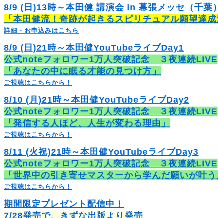
8/9 (日)13時～本田健 講演会 in 幕張メッセ（千葉
「本田健流！奇跡が起きるスピリチュアル願望達成
詳細・お申込みはこちら
8/9 (日)21時～本田健YouTubeライブDay1
公式noteフォロワー1万人突破記念 ３夜連続LIVE
「あなたの中に眠る才能の見つけ方」
ご視聴はこちらから！
8/10 (月)21時～本田健YouTubeライブDay2
公式noteフォロワー1万人突破記念 ３夜連続LIVE
「発信する人ほど、人生が変わる理由」
ご視聴はこちらから！
8/11 (火祝)21時～本田健YouTubeライブDay3
公式noteフォロワー1万人突破記念 ３夜連続LIVE
「世界中の引き寄せマスターから学んだ願いが叶う
ご視聴はこちらから！
期間限定プレゼント配信中！
7/28発売で、きずな出版より発売