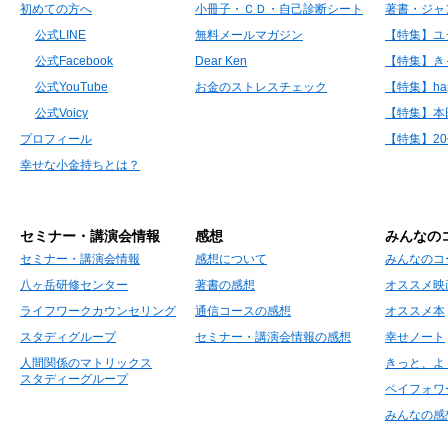
初めての方へ
小冊子・ＣＤ・自己診断シート
著書・ジャ
公式LINE
無料メールマガジン
【特集】ユ
公式Facebook
Dear Ken
【特集】き
公式YouTube
お金のストレスチェック
【特集】hap
公式Voicy
【特集】本
プロフィール
【特集】2
幸せな小金持ちとは？
セミナー・講演会情報
感想
みんなの
セミナー・講演会情報
感想について
みんなのコ
八ヶ岳研修センター
著書の感想
オススメ映
ライフワークカウンセリング
通信コースの感想
オススメ本
スタディグループ
セミナー・講演会情報の感想
幸せノート
人間関係のマトリックス
きっと、よ
スタディーグループ
ペイフォワ
みんなの感