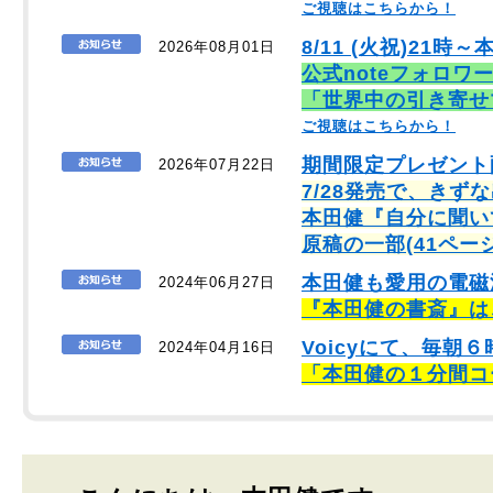
ご視聴はこちらから！
8/11 (火祝)21時～
2026年08月01日
公式noteフォロワ
「世界中の引き寄せ
ご視聴はこちらから！
期間限定プレゼント
2026年07月22日
7/28発売で、きず
本田健『自分に聞い
原稿の一部(41ペー
本田健も愛用の電磁
2024年06月27日
『本田健の書斎』は
Voicyにて、毎
2024年04月16日
「本田健の１分間コ