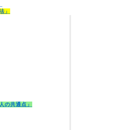
）
法」
人の共通点」