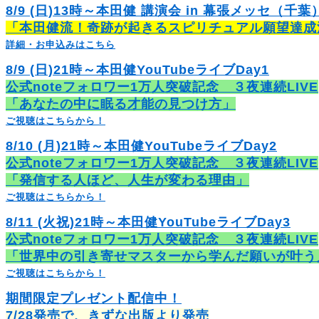
8/9 (日)13時～本田健 講演会 in 幕張メッセ（千葉
「本田健流！奇跡が起きるスピリチュアル願望達成
詳細・お申込みはこちら
8/9 (日)21時～本田健YouTubeライブDay1
公式noteフォロワー1万人突破記念 ３夜連続LIVE
「あなたの中に眠る才能の見つけ方」
ご視聴はこちらから！
8/10 (月)21時～本田健YouTubeライブDay2
公式noteフォロワー1万人突破記念 ３夜連続LIVE
「発信する人ほど、人生が変わる理由」
ご視聴はこちらから！
8/11 (火祝)21時～本田健YouTubeライブDay3
公式noteフォロワー1万人突破記念 ３夜連続LIVE
「世界中の引き寄せマスターから学んだ願いが叶う
ご視聴はこちらから！
期間限定プレゼント配信中！
7/28発売で、きずな出版より発売