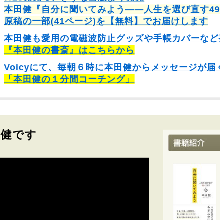
本田健『自分に聞いてみよう――人生を選び直す4
原稿の一部(41ページ)を【無料】でお届けします
本田健も愛用の電磁波防止グッズや手帳カバーなど
『本田健の書斎』はこちらから
Voicyにて、毎朝６時に本田健からメッセージが届
「本田健の１分間コーチング」
田健です