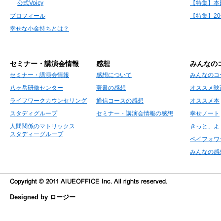
公式Voicy
【特集】本
プロフィール
【特集】2
幸せな小金持ちとは？
セミナー・講演会情報
感想
みんなの
セミナー・講演会情報
感想について
みんなのコ
八ヶ岳研修センター
著書の感想
オススメ映
ライフワークカウンセリング
通信コースの感想
オススメ本
スタディグループ
セミナー・講演会情報の感想
幸せノート
人間関係のマトリックス
きっと、よ
スタディーグループ
ペイフォワ
みんなの感
Designed by ロージー