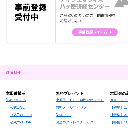
本田健情報
無料プレゼント
本田健の
初めての方へ
小冊子・ＣＤ・自己診断シート
著書・ジャ
公式LINE
無料メールマガジン
【特集】ユ
公式Facebook
Dear Ken
【特集】き
公式YouTube
お金のストレスチェック
【特集】hap