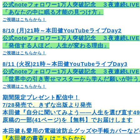
公式noteフォロワー1万人突破記念 ３夜連続LIVE
「あなたの中に眠る才能の見つけ方」
ご視聴はこちらから！
8/10 (月)21時～本田健YouTubeライブDay2
公式noteフォロワー1万人突破記念 ３夜連続LIVE
「発信する人ほど、人生が変わる理由」
ご視聴はこちらから！
8/11 (火祝)21時～本田健YouTubeライブDay3
公式noteフォロワー1万人突破記念 ３夜連続LIVE
「世界中の引き寄せマスターから学んだ願いが叶う
ご視聴はこちらから！
期間限定プレゼント配信中！
7/28発売で、きずな出版より発売
本田健『自分に聞いてみよう――人生を選び直す4
原稿の一部(41ページ)を【無料】でお届けします
本田健も愛用の電磁波防止グッズや手帳カバーなど
『本田健の書斎』はこちらから