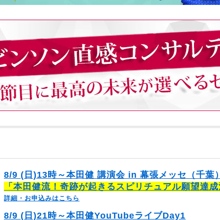
8/9 (日)13時～本田健 講演会 in 幕張メッセ（千葉
「本田健流！奇跡が起きるスピリチュアル願望達成
詳細・お申込みはこちら
8/9 (日)21時～本田健YouTubeライブDay1