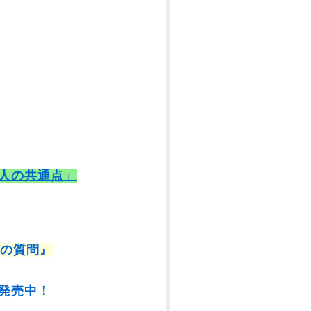
人の共通点」
9の質問』
発売中！