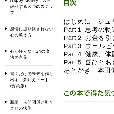
Happy Moneyで人生
設計する８つのステッ
プ
はじめに ジュ
Part１ 思考
感情に振り回されない
心の整え方
Part２ お金
Part３ ウェ
心が軽くなる24の魔
Part４ 健康
法の言葉
Part５ 喜び
あとがき 本田
書くだけで未来を作り
出す、夢叶えノート
(要約版)
新訳 人間関係と引き
寄せの法則