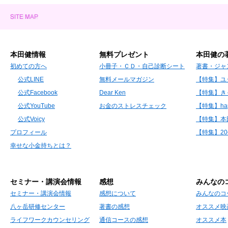
本田健情報
無料プレゼント
本田健の
初めての方へ
小冊子・ＣＤ・自己診断シート
著書・ジャ
公式LINE
無料メールマガジン
【特集】ユ
公式Facebook
Dear Ken
【特集】き
公式YouTube
お金のストレスチェック
【特集】hap
公式Voicy
【特集】本
プロフィール
【特集】2
幸せな小金持ちとは？
セミナー・講演会情報
感想
みんなの
セミナー・講演会情報
感想について
みんなのコ
八ヶ岳研修センター
著書の感想
オススメ映
ライフワークカウンセリング
通信コースの感想
オススメ本