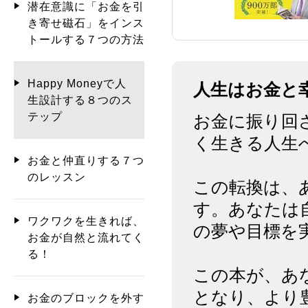
潜在意識に「お金を引
き寄せ磁石」をインス
トールする７つの方法
Happy Moneyで人
人生はお金と
生設計する８つのス
テップ
お金に振り回
く生きる人生
お金と仲直りする７つ
のレッスン
この転換は、
す。あなたは
ワクワクを生きれば、
の夢や目標を
お金が自然と流れてく
る！
この本が、あ
となり、より
お金のブロックを外す