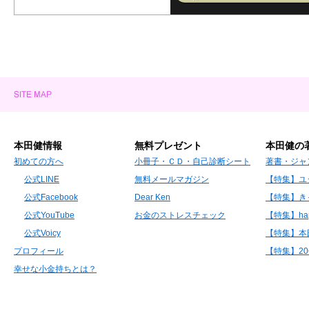
本田健情報
無料プレゼント
本田健の
初めての方へ
小冊子・ＣＤ・自己診断シート
著書・ジャ
公式LINE
無料メールマガジン
【特集】ユ
公式Facebook
Dear Ken
【特集】き
公式YouTube
お金のストレスチェック
【特集】hap
公式Voicy
【特集】本
プロフィール
【特集】2
幸せな小金持ちとは？