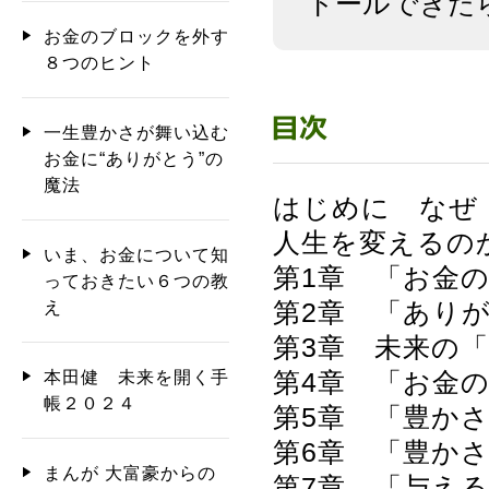
トールできた
お金のブロックを外す
８つのヒント
一生豊かさが舞い込む
お金に“ありがとう”の
魔法
はじめに なぜ
人生を変えるの
いま、お金について知
第1章 「お金
っておきたい６つの教
第2章 「あり
え
第3章 未来の
第4章 「お金
本田健 未来を開く手
帳２０２４
第5章 「豊か
第6章 「豊か
まんが 大富豪からの
第7章 「与え