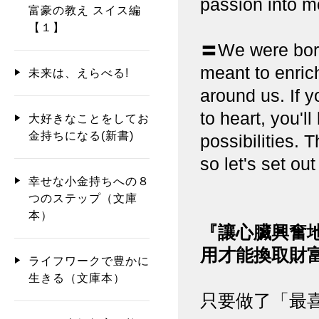
passion into m
富豪の教え スイス編
【１】
〓We were born 
meant to enric
未来は、えらべる!
around us. If
to heart, you'l
大好きなことをしてお
金持ちになる(新書)
possibilities. T
so let's set out
幸せな小金持ちへの８
つのステップ（文庫
本）
『讓心臟興奮
用才能換取財
ライフワークで豊かに
生きる（文庫本）
只要做了「最