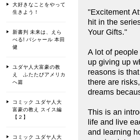
大好きなことをやって
"Excitement Att
生きよう！
hit in the seri
Your Gifts."
新書判 未来は、えら
べる! バシャール 本田
健
A lot of people
up giving up wh
ユダヤ人大富豪の教
reasons is that 
え ふたたびアメリカ
there are risks
へ篇
dreams because
コミック ユダヤ人大
富豪の教え スイス編
This is an intr
【２】
life and live ea
and learning h
コミック ユダヤ人大