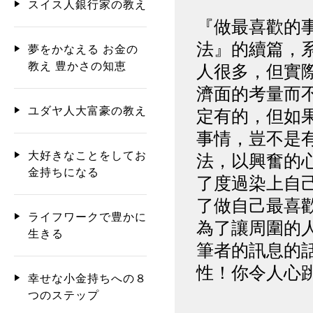
スイス人銀行家の教え
『做最喜歡的
法』的續篇，
夢をかなえる お金の
教え 豊かさの知恵
人很多，但實
濟面的考量而
ユダヤ人大富豪の教え
定有的，但如
事情，豈不是
大好きなことをしてお
法，以興奮的
金持ちになる
了度過染上自
了做自己最喜
ライフワークで豊かに
為了讓周圍的
生きる
筆者的訊息的
性！你令人心
幸せな小金持ちへの８
つのステップ