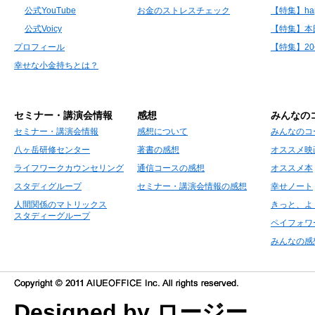
公式YouTube
お金のストレスチェック
【特集】hap
公式Voicy
【特集】本
プロフィール
【特集】2
幸せな小金持ちとは？
セミナー・講演会情報
感想
みんなの
セミナー・講演会情報
感想について
みんなのコ
八ヶ岳研修センター
著書の感想
オススメ映
ライフワークカウンセリング
通信コースの感想
オススメ本
スタディグループ
セミナー・講演会情報の感想
幸せノート
人間関係のマトリックス
きっと、よ
スタディーグループ
ペイフォワ
みんなの感
Designed by ロージー