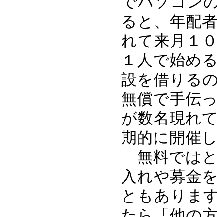
でパソコン
ると、年配
れて来月１
１人で始め
設を借りる
無償で手伝
が数名現れ
期的に開催
無料ではと
入れや募金
ともありま
たら「他の