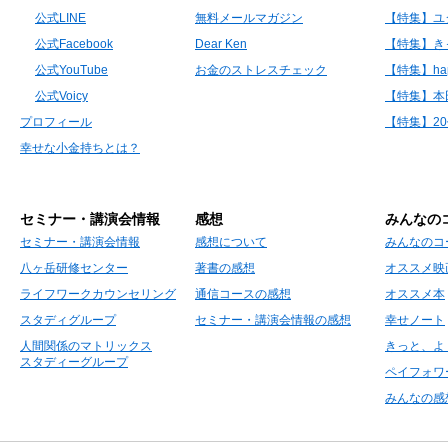
公式LINE
無料メールマガジン
【特集】ユ
公式Facebook
Dear Ken
【特集】き
公式YouTube
お金のストレスチェック
【特集】hap
公式Voicy
【特集】本
プロフィール
【特集】2
幸せな小金持ちとは？
セミナー・講演会情報
感想
みんなの
セミナー・講演会情報
感想について
みんなのコ
八ヶ岳研修センター
著書の感想
オススメ映
ライフワークカウンセリング
通信コースの感想
オススメ本
スタディグループ
セミナー・講演会情報の感想
幸せノート
人間関係のマトリックス
きっと、よ
スタディーグループ
ペイフォワ
みんなの感