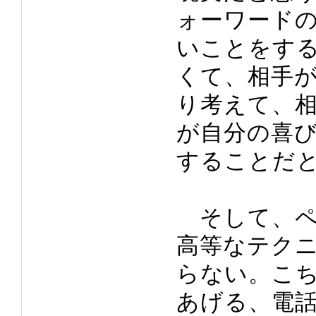
ォーワード
いことをす
くて、相手
り考えて、
が自分の喜
することだ
そして、ペ
高等なテク
らない。こ
あげる、電