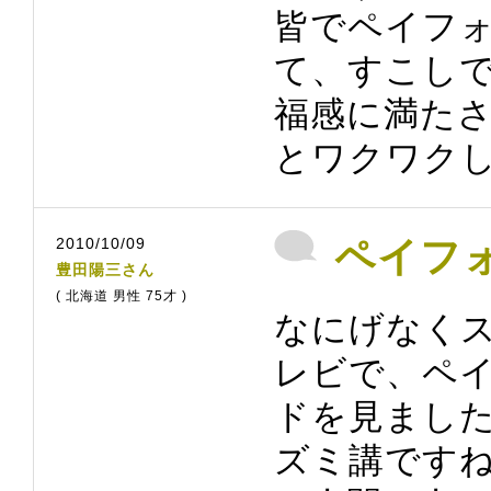
皆でペイフ
て、すこし
福感に満た
とワクワク
2010/10/09
ペイフ
豊田陽三さん
( 北海道 男性 75才 )
なにげなく
レビで、ペ
ドを見まし
ズミ講です