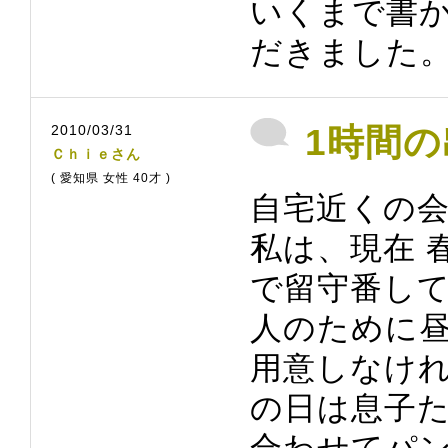
いくまで書
だきました
2010/03/31
1時間
Ｃｈｉｅさん
( 愛知県 女性 40才 )
自宅近くの
私は、現在 
で留守番して
人のために
用意しなけ
の日は息子
合わせてパ