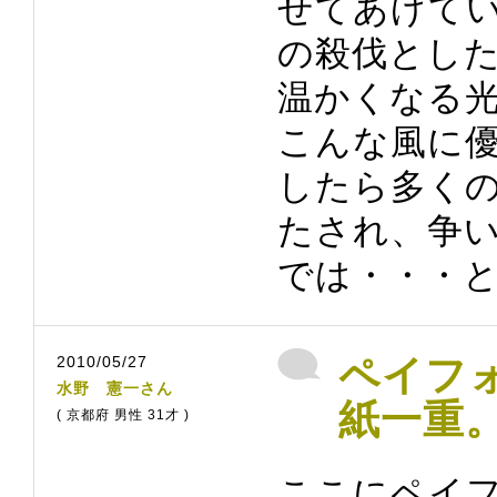
せてあげて
の殺伐とし
温かくなる
こんな風に
したら多く
たされ、争
では・・・
2010/05/27
ペイフ
水野 憲一さん
紙一重
( 京都府 男性 31才 )
ここにペイ