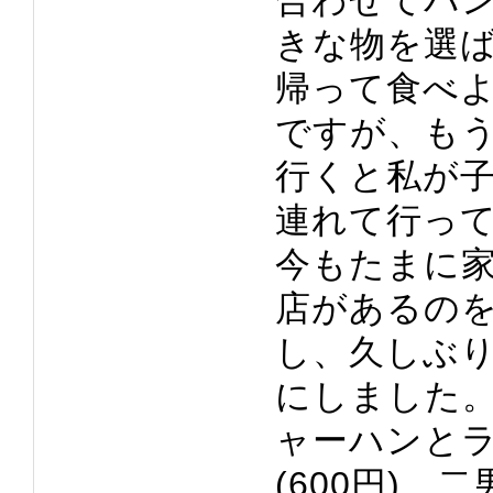
きな物を選
帰って食べ
ですが、も
行くと私が
連れて行っ
今もたまに
店があるの
し、久しぶ
にしました
ャーハンと
(600円)、