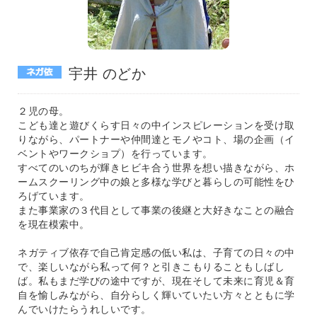
宇井 のどか
２児の母。
こども達と遊びくらす日々の中インスピレーションを受け取
りながら、パートナーや仲間達とモノやコト、場の企画（イ
ベントやワークショプ）を行っています。
すべてのいのちが輝きヒビキ合う世界を想い描きながら、ホ
ームスクーリング中の娘と多様な学びと暮らしの可能性をひ
ろげています。
また事業家の３代目として事業の後継と大好きなことの融合
を現在模索中。
ネガティブ依存で自己肯定感の低い私は、子育ての日々の中
で、楽しいながら私って何？と引きこもりることもしばし
ば。私もまだ学びの途中ですが、現在そして未来に育児＆育
自を愉しみながら、自分らしく輝いていたい方々とともに学
んでいけたらうれしいです。