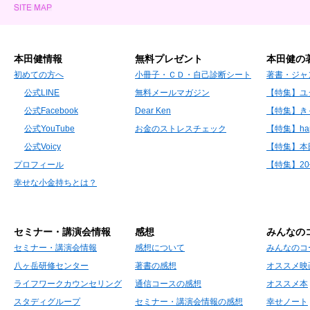
本田健情報
無料プレゼント
本田健の
初めての方へ
小冊子・ＣＤ・自己診断シート
著書・ジャ
公式LINE
無料メールマガジン
【特集】ユ
公式Facebook
Dear Ken
【特集】き
公式YouTube
お金のストレスチェック
【特集】hap
公式Voicy
【特集】本
プロフィール
【特集】2
幸せな小金持ちとは？
セミナー・講演会情報
感想
みんなの
セミナー・講演会情報
感想について
みんなのコ
八ヶ岳研修センター
著書の感想
オススメ映
ライフワークカウンセリング
通信コースの感想
オススメ本
スタディグループ
セミナー・講演会情報の感想
幸せノート