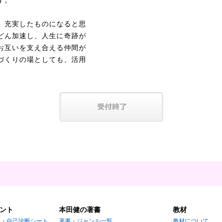
す。
、充実したものになると思
どん加速し、人生に奇跡が
お互いを支え合える仲間が
づくりの場としても、活用
ント
本田健の著書
教材
Ｄ・自己診断シート
著書・ジャンル一覧
教材について