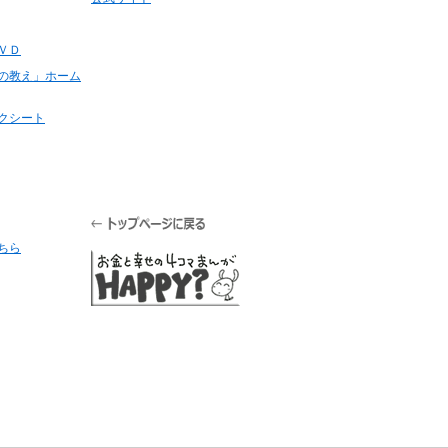
ＶＤ
の教え」ホーム
クシート
ちら