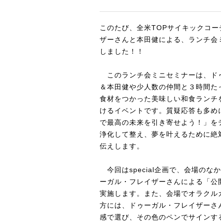
このたび、全米TOPサイキックコ
ザーさんと本田健による、ランチ会
しました！！
このランチ会ミニセミナーは、ド
＆本田健や少人数の仲間と３時間た
食材をつかった美味しい和食ランチ
けるイベントです。質疑応答も多め
で最高の未来を引き寄せよう！」を
浄化して整え、夢を叶えるために絶
伝えします。
今回はspecial企画で、会場の
ーガル・フレイザーさんによる「公
実施します。また、会場でオラクル
方には、ドゥーガル・フレイザーさ
感で選び、その色のペンでサインす