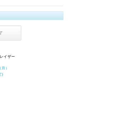
フレイザー
日（月）
定)