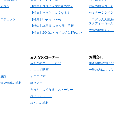
マガジン
【特集】ユダヤ人大富豪の教え
お金の通信コース
【特集】きっと、よくなる！
セミナーＣＤ／Ｄ
レスチェック
【特集】happy money
「ユダヤ人大富豪
スタディーコース
【特集】本田健 未来を開く手帳
才能の原型チェッ
【特集】20代にとって大切な17のこと
みんなのコーナー
お問合せ
て
みんなのコーナーとは
報道関係の方はこ
オススメ映画
一般の方はこちら
の感想
オススメ本
講演会情報の感想
幸せノート
きっと、よくなる！ストーリー
ペイフォワード
みんなの感想