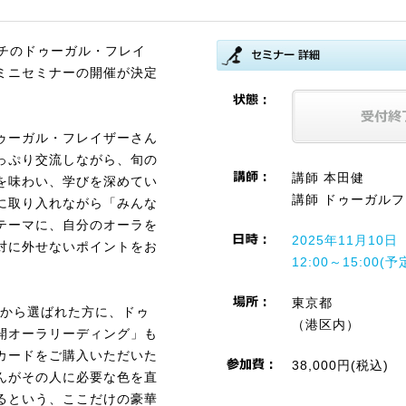
ーチのドゥーガル・フレイ
ミニセミナーの開催が決定
ゥーガル・フレイザーさん
っぷり交流しながら、旬の
講師 本田健
を味わい、学びを深めてい
講師 ドゥーガル
に取り入れながら「みんな
テーマに、自分のオーラを
2025年11月10
対に外せないポイントをお
12:00～15:00(予
東京都
なかから選ばれた方に、ドゥ
（港区内）
開オーラリーディング」も
カードをご購入いただいた
38,000円(税込)
んがその人に必要な色を直
るという、ここだけの豪華