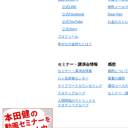
公式LINE
無料メール
公式Facebook
Dear Ken
公式YouTube
お金のスト
公式Voicy
プロフィール
幸せな小金持ちとは？
セミナー・講演会情報
感想
セミナー・講演会情報
感想につい
八ヶ岳研修センター
著書の感想
ライフワークカウンセリング
通信コース
スタディグループ
セミナー・
人間関係のマトリックス
スタディーグループ