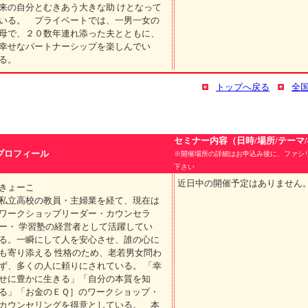
来の自分とむきあう大きな助 けとなって
いる。 プライベートでは、一男一女の
母で、２０数年連れ添った夫とともに、
幸せなパートナーシップを楽しんでい
る。
トップへ戻る
全
セミナー内容（日時/場所/テーマ
プロフィール
※開催場所の詳細はお申込み後に、ファシ
下さい
近日中の開催予定はありません
きょーこ
私立高校の教員・主婦業を経て、現在は
ワークショップリーダー・カウンセラ
ー・ 学習塾の経営者として活躍してい
る。一瞬にして人を安心させ、誰の心に
も寄り添える 性格のため、老若男女問わ
ず、多くの人に頼りにされている。 「幸
せに豊かに生きる」「自分の本質を知
る」「お金のＥＱ］のワークショップ・
カウンセリングを得意としている。 本