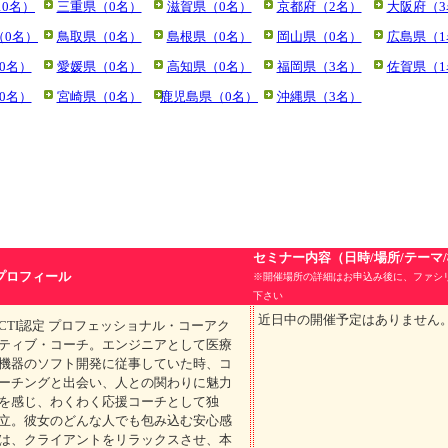
10名）
三重県（0名）
滋賀県（0名）
京都府（2名）
大阪府（3
（0名）
鳥取県（0名）
島根県（0名）
岡山県（0名）
広島県（1
0名）
愛媛県（0名）
高知県（0名）
福岡県（3名）
佐賀県（1
0名）
宮崎県（0名）
鹿児島県（0名）
沖縄県（3名）
セミナー内容（日時/場所/テーマ
プロフィール
※開催場所の詳細はお申込み後に、ファシ
下さい
近日中の開催予定はありません
CTI認定 プロフェッショナル・コーアク
ティブ・コーチ。エンジニアとして医療
機器のソフト開発に従事していた時、コ
ーチングと出会い、人との関わりに魅力
を感じ、わくわく応援コーチとして独
立。彼女のどんな人でも包み込む安心感
は、クライアントをリラックスさせ、本