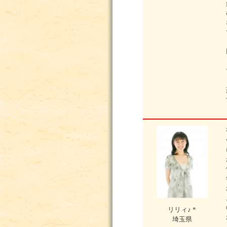
リリィ♪ *
埼玉県