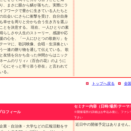
り、まさに眼から鱗が落ちた。実際にラ
イフワークで豊かに生きている人たちと
の出会いにさらに衝撃を受け、自分自身
も幸せを周りと分かち合う生き方を選ぶ
ことを決意する。 現在、一人ひとりの素
晴らしさや人生のストーリー、感謝や応
援の心を、「一人にひとつの歌創り」を
テーマに、歌詞映像、合唱・生演奏とい
う一連の贈り物を通して伝えている。 歌
と友情を分かち合った仲間からはニック
ネームのリリィ♪（百合の花）のように
「心にそっと寄り添う存在」と言われて
いる。
トップへ戻る
全
セミナー内容（日時/場所/テーマ
プロフィール
※開催場所の詳細はお申込み後に、ファシ
下さい
近日中の開催予定はありません
企業・自治体・大学などの広報活動をサ