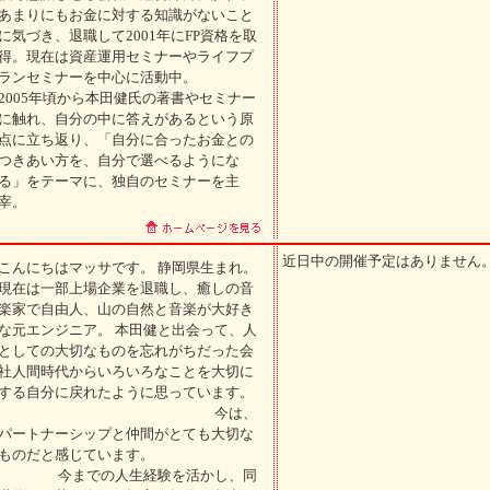
あまりにもお金に対する知識がないこと
に気づき、退職して2001年にFP資格を取
得。現在は資産運用セミナーやライフプ
ランセミナーを中心に活動中。
2005年頃から本田健氏の著書やセミナー
に触れ、自分の中に答えがあるという原
点に立ち返り、「自分に合ったお金との
つきあい方を、自分で選べるようにな
る」をテーマに、独自のセミナーを主
宰。
近日中の開催予定はありません
こんにちはマッサです。 静岡県生まれ。
現在は一部上場企業を退職し、癒しの音
楽家で自由人、山の自然と音楽が大好き
な元エンジニア。 本田健と出会って、人
としての大切なものを忘れがちだった会
社人間時代からいろいろなことを大切に
する自分に戻れたように思っています。
今は、
パートナーシップと仲間がとても大切な
ものだと感じています。
今までの人生経験を活かし、同