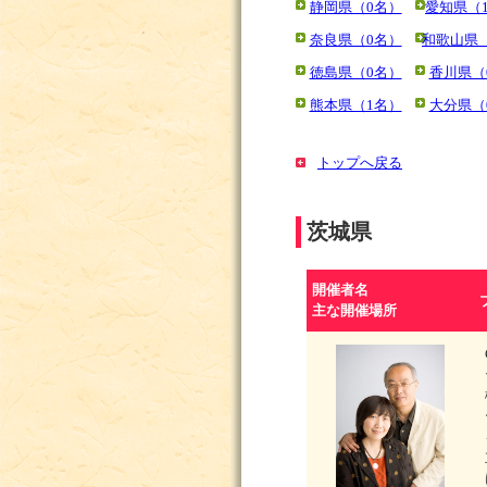
静岡県（0名）
愛知県（
奈良県（0名）
和歌山県
徳島県（0名）
香川県（
熊本県（1名）
大分県（
トップへ戻る
茨城県
開催者名
主な開催場所