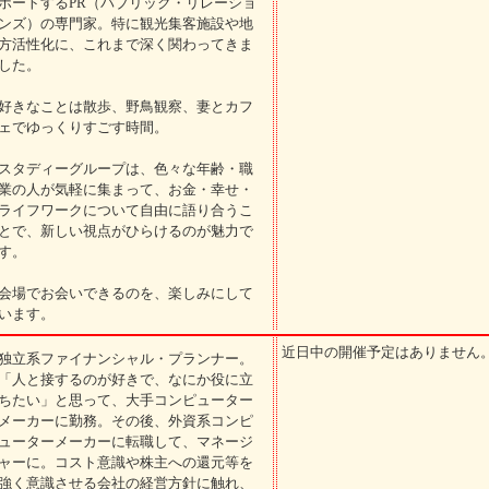
ポートするPR（パブリック・リレーショ
ンズ）の専門家。特に観光集客施設や地
方活性化に、これまで深く関わってきま
した。
好きなことは散歩、野鳥観察、妻とカフ
ェでゆっくりすごす時間。
スタディーグループは、色々な年齢・職
業の人が気軽に集まって、お金・幸せ・
ライフワークについて自由に語り合うこ
とで、新しい視点がひらけるのが魅力で
す。
会場でお会いできるのを、楽しみにして
います。
近日中の開催予定はありません
独立系ファイナンシャル・プランナー。
「人と接するのが好きで、なにか役に立
ちたい」と思って、大手コンピューター
メーカーに勤務。その後、外資系コンピ
ューターメーカーに転職して、マネージ
ャーに。コスト意識や株主への還元等を
強く意識させる会社の経営方針に触れ、