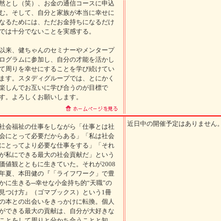
然とし（笑）、お金の通信コースに申込
む。そして、自分と家族が本当に幸せに
なるためには、ただお金持ちになるだけ
では十分でないことを実感する。
以来、健ちゃんのセミナーやメンタープ
ログラムに参加し、自分の才能を活かし
て周りを幸せにすることを学び続けてい
ます。スタディグループでは、とにかく
楽しんでお互いに学び合うのが目標で
す。よろしくお願いします。
近日中の開催予定はありません
社会福祉の仕事をしながら「仕事とは社
会にとって必要だからある」「私は社会
にとってより必要な仕事をする」「それ
が私にできる最大の社会貢献だ」という
価値観とともに生きていた。それが2008
年夏、本田健の『「ライフワーク」で豊
かに生きる─幸せな小金持ち的“天職”の
見つけ方』（ゴマブックス）という1冊
の本との出会いをきっかけに転換。個人
ができる最大の貢献は、自分が大好きな
ことをして周りと分かち合うことと知