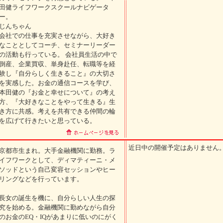
田健ライフワークスクールナビゲータ
ー。
じんちゃん
会社での仕事を充実させながら、大好き
なこととしてコーチ、セミナーリーダー
の活動も行っている。 会社員生活の中で
倒産、企業買収、単身赴任、転職等を経
験し『自分らしく生きること』の大切さ
を実感した。お金の通信コースを学び、
本田健の『お金と幸せについて』の考え
方、『大好きなことをやって生きる』生
き方に共感。考えを共有できる仲間の輪
を広げて行きたいと思っている。
近日中の開催予定はありません
京都市生まれ。大手金融機関に勤務。ラ
イフワークとして、ディマティーニ・メ
ソッドという自己変容セッションやヒー
リングなどを行っています。
長女の誕生を機に、自分らしい人生の探
究を始める。金融機関に勤めながら自分
のお金のEQ・IQがあまりに低いのにがく