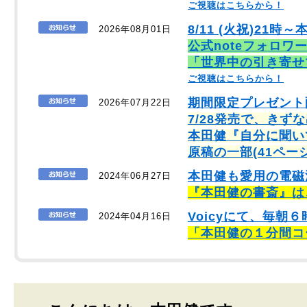
ご視聴はこちらから！
8/11 (火祝)21時～
2026年08月01日
公式noteフォロワ
「世界中の引き寄せ
ご視聴はこちらから！
期間限定プレゼント
2026年07月22日
7/28発売で、きず
本田健『自分に聞い
原稿の一部(41ペー
本田健も愛用の電磁
2024年06月27日
『本田健の書斎』は
Voicyにて、毎
2024年04月16日
「本田健の１分間コ