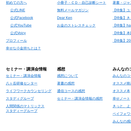
初めての方へ
小冊子・ＣＤ・自己診断シート
著書・ジャ
公式LINE
無料メールマガジン
【特集】ユ
公式Facebook
Dear Ken
【特集】き
公式YouTube
お金のストレスチェック
【特集】hap
公式Voicy
【特集】本
プロフィール
【特集】2
幸せな小金持ちとは？
セミナー・講演会情報
感想
みんなの
セミナー・講演会情報
感想について
みんなのコ
八ヶ岳研修センター
著書の感想
オススメ映
ライフワークカウンセリング
通信コースの感想
オススメ本
スタディグループ
セミナー・講演会情報の感想
幸せノート
人間関係のマトリックス
きっと、よ
スタディーグループ
ペイフォワ
みんなの感