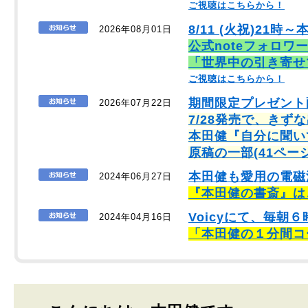
ご視聴はこちらから！
8/11 (火祝)21時～
2026年08月01日
公式noteフォロワ
「世界中の引き寄せ
ご視聴はこちらから！
期間限定プレゼント
2026年07月22日
7/28発売で、きず
本田健『自分に聞い
原稿の一部(41ペー
本田健も愛用の電磁
2024年06月27日
『本田健の書斎』は
Voicyにて、毎
2024年04月16日
「本田健の１分間コ