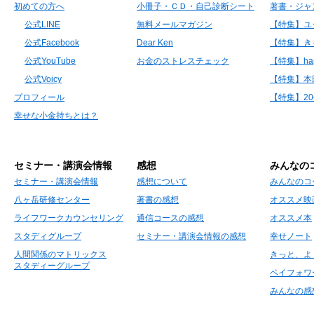
初めての方へ
小冊子・ＣＤ・自己診断シート
著書・ジャ
公式LINE
無料メールマガジン
【特集】ユ
公式Facebook
Dear Ken
【特集】き
公式YouTube
お金のストレスチェック
【特集】hap
公式Voicy
【特集】本
プロフィール
【特集】2
幸せな小金持ちとは？
セミナー・講演会情報
感想
みんなの
セミナー・講演会情報
感想について
みんなのコ
八ヶ岳研修センター
著書の感想
オススメ映
ライフワークカウンセリング
通信コースの感想
オススメ本
スタディグループ
セミナー・講演会情報の感想
幸せノート
人間関係のマトリックス
きっと、よ
スタディーグループ
ペイフォワ
みんなの感