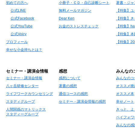
初めての方へ
小冊子・ＣＤ・自己診断シート
著書・ジャ
公式LINE
無料メールマガジン
【特集】ユ
公式Facebook
Dear Ken
【特集】き
公式YouTube
お金のストレスチェック
【特集】hap
公式Voicy
【特集】本
プロフィール
【特集】2
幸せな小金持ちとは？
セミナー・講演会情報
感想
みんなの
セミナー・講演会情報
感想について
みんなのコ
八ヶ岳研修センター
著書の感想
オススメ映
ライフワークカウンセリング
通信コースの感想
オススメ本
スタディグループ
セミナー・講演会情報の感想
幸せノート
人間関係のマトリックス
きっと、よ
スタディーグループ
ペイフォワ
みんなの感