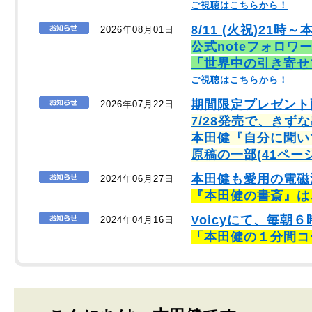
ご視聴はこちらから！
8/11 (火祝)21時～
2026年08月01日
公式noteフォロワ
「世界中の引き寄せ
ご視聴はこちらから！
期間限定プレゼント
2026年07月22日
7/28発売で、きず
本田健『自分に聞い
原稿の一部(41ペー
本田健も愛用の電磁
2024年06月27日
『本田健の書斎』は
Voicyにて、毎
2024年04月16日
「本田健の１分間コ