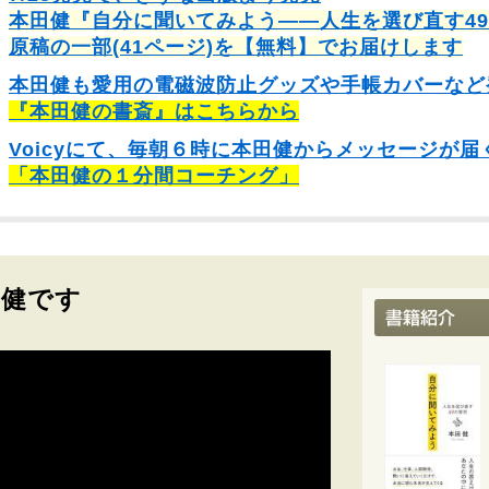
本田健『自分に聞いてみよう――人生を選び直す4
原稿の一部(41ページ)を【無料】でお届けします
本田健も愛用の電磁波防止グッズや手帳カバーなど
『本田健の書斎』はこちらから
Voicyにて、毎朝６時に本田健からメッセージが届
「本田健の１分間コーチング」
田健です