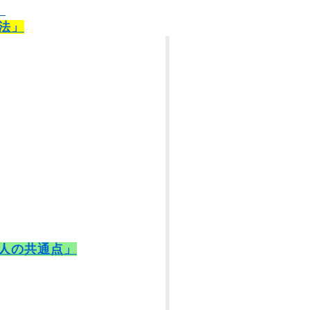
）
法」
人の共通点」