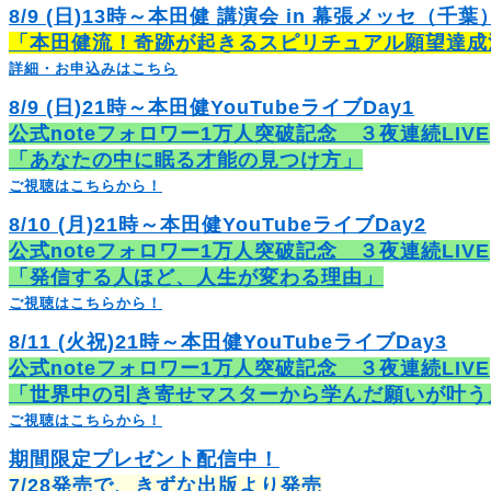
8/9 (日)13時～本田健 講演会 in 幕張メッセ（千葉
「本田健流！奇跡が起きるスピリチュアル願望達成
詳細・お申込みはこちら
8/9 (日)21時～本田健YouTubeライブDay1
公式noteフォロワー1万人突破記念 ３夜連続LIVE
「あなたの中に眠る才能の見つけ方」
ご視聴はこちらから！
8/10 (月)21時～本田健YouTubeライブDay2
公式noteフォロワー1万人突破記念 ３夜連続LIVE
「発信する人ほど、人生が変わる理由」
ご視聴はこちらから！
8/11 (火祝)21時～本田健YouTubeライブDay3
公式noteフォロワー1万人突破記念 ３夜連続LIVE
「世界中の引き寄せマスターから学んだ願いが叶う
ご視聴はこちらから！
期間限定プレゼント配信中！
7/28発売で、きずな出版より発売