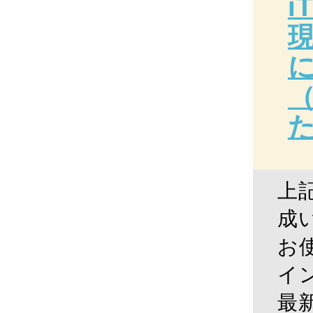
i
（
上記
成
お使
イ
最新