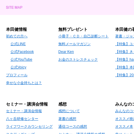
本田健情報
無料プレゼント
本田健の
初めての方へ
小冊子・ＣＤ・自己診断シート
著書・ジャ
公式LINE
無料メールマガジン
【特集】ユ
公式Facebook
Dear Ken
【特集】き
公式YouTube
お金のストレスチェック
【特集】hap
公式Voicy
【特集】本
プロフィール
【特集】2
幸せな小金持ちとは？
セミナー・講演会情報
感想
みんなの
セミナー・講演会情報
感想について
みんなのコ
八ヶ岳研修センター
著書の感想
オススメ映
ライフワークカウンセリング
通信コースの感想
オススメ本