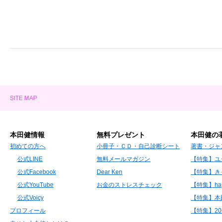
本田健情報
無料プレゼント
本田健の
初めての方へ
小冊子・ＣＤ・自己診断シート
著書・ジャ
公式LINE
無料メールマガジン
【特集】ユ
公式Facebook
Dear Ken
【特集】き
公式YouTube
お金のストレスチェック
【特集】hap
公式Voicy
【特集】本
プロフィール
【特集】2