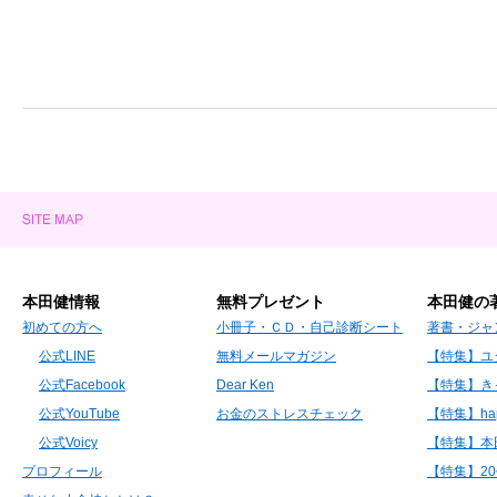
本田健情報
無料プレゼント
本田健の
初めての方へ
小冊子・ＣＤ・自己診断シート
著書・ジャ
公式LINE
無料メールマガジン
【特集】ユ
公式Facebook
Dear Ken
【特集】き
公式YouTube
お金のストレスチェック
【特集】hap
公式Voicy
【特集】本
プロフィール
【特集】2