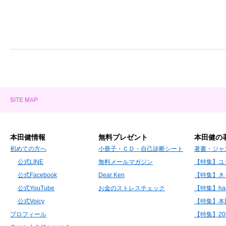
本田健情報
無料プレゼント
本田健の
初めての方へ
小冊子・ＣＤ・自己診断シート
著書・ジャ
公式LINE
無料メールマガジン
【特集】ユ
公式Facebook
Dear Ken
【特集】き
公式YouTube
お金のストレスチェック
【特集】hap
公式Voicy
【特集】本
プロフィール
【特集】2