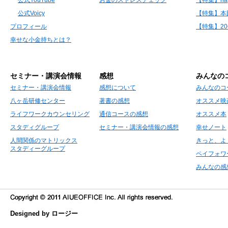
公式Voicy
【特集】本
プロフィール
【特集】2
幸せな小金持ちとは？
セミナー・講演会情報
感想
みんなの
セミナー・講演会情報
感想について
みんなのコ
八ヶ岳研修センター
著書の感想
オススメ映
ライフワークカウンセリング
通信コースの感想
オススメ本
スタディグループ
セミナー・講演会情報の感想
幸せノート
人間関係のマトリックス
きっと、よ
スタディーグループ
ペイフォワ
みんなの感
Designed by ロージー