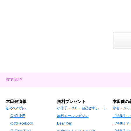
本田健情報
無料プレゼント
本田健の
初めての方へ
小冊子・ＣＤ・自己診断シート
著書・ジャ
公式LINE
無料メールマガジン
【特集】ユ
公式Facebook
Dear Ken
【特集】き
公式YouTube
お金のストレスチェック
【特集】hap