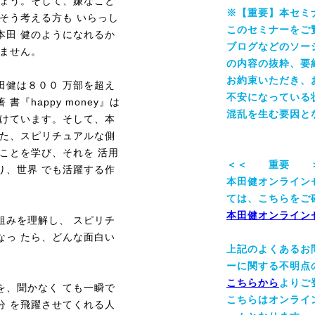
しょう。そして、嫌なこと
※【重要】本セミ
そう考える方も いらっし
このセミナーをご覧
本田 健のようになれるか
ブログなどのソー
れません。
の内容の抜粋、要
お約束いただき、
田健は８００ 万部を超え
不安になっている
『happy money』は
混乱を生む要因と
続けています。そして、本
った、スピリチュアルな側
ことを学び、それを 活用
＜＜ 重要 
り、世界 でも活躍する作
本田健オンライン
ては、こちらをご
本田健オンライン
組みを理解し、 スピリチ
なっ たら、どんな面白い
上記のよくあるお
ーに関する不明点
こちらから
よりご
を、聞かなく ても一瞬で
こちらはオンライ
分 を飛躍させてくれる人