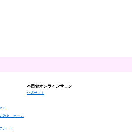
本田健オンラインサロン
公式サイト
ＶＤ
の教え」ホーム
クシート