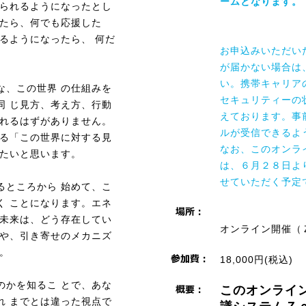
ームとなります。
けられるようになったとし
ったら、何でも応援した
るようになったら、 何だ
お申込みいただい
が届かない場合は
い。携帯キャリア
な、この世界 の仕組みを
セキュリティーの
同 じ見方、考え方、行動
えております。事前にe
られるはずがありません。
ルが受信できるよ
なる「この世界に対する見
なお、このオンラ
したいと思います。
は、６月２８日よ
せていただく予定
るところから 始めて、こ
く ことになります。エネ
・未来は、どう存在してい
オンライン開催（
理や、引き寄せのメカニズ
。
18,000円(税込)
のかを知るこ とで、あな
このオンライ
れ までとは違った視点で