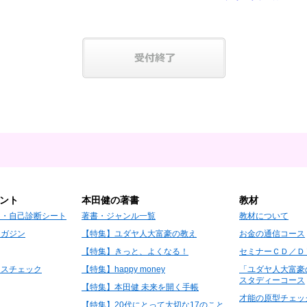
ント
本田健の著書
教材
Ｄ・自己診断シート
著書・ジャンル一覧
教材について
マガジン
【特集】ユダヤ人大富豪の教え
お金の通信コース
【特集】きっと、よくなる！
セミナーＣＤ／Ｄ
レスチェック
【特集】happy money
「ユダヤ人大富豪
スタディーコース
【特集】本田健 未来を開く手帳
才能の原型チェッ
【特集】20代にとって大切な17のこと