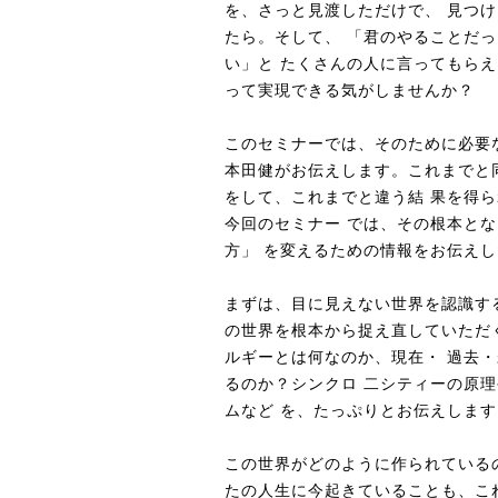
を、さっと見渡しただけで、 見つ
たら。そして、 「君のやることだ
い」と たくさんの人に言ってもらえ
って実現できる気がしませんか？
このセミナーでは、そのために必要
本田健がお伝えします。これまでと
をして、これまでと違う結 果を得
今回のセミナー では、その根本と
方」 を変えるための情報をお伝え
まずは、目に見えない世界を認識す
の世界を根本から捉え直していただ
ルギーとは何なのか、現在・ 過去
るのか？シンクロ 二シティーの原
ムなど を、たっぷりとお伝えします
この世界がどのように作られている
たの人生に今起きていることも、こ