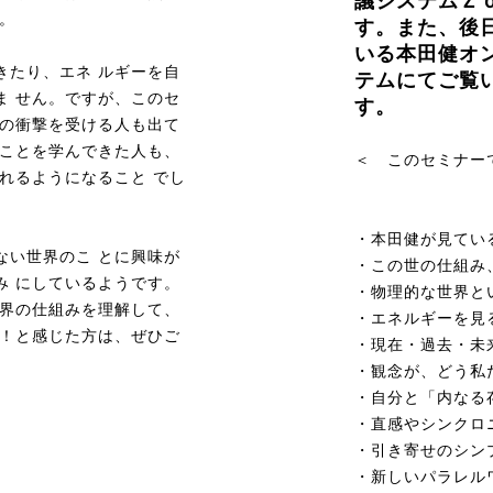
議システムＺ
。
す。また、後
いる本田健オ
きたり、エネ ルギーを自
テムにてご覧
ま せん。ですが、このセ
す。
大の衝撃を受ける人も出て
なことを学んできた人も、
＜ このセミナー
れるようになること でし
・本田健が見てい
ない世界のこ とに興味が
・この世の仕組み
み にしているようです。
・物理的な世界と
世界の仕組みを理解して、
・エネルギーを見
い！と感じた方は、ぜひご
・現在・過去・未
・観念が、どう私
・自分と「内なる
・直感やシンクロ
・引き寄せのシン
・新しいパラレル