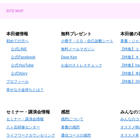
本田健情報
無料プレゼント
本田健の
初めての方へ
小冊子・ＣＤ・自己診断シート
著書・ジャ
公式LINE
無料メールマガジン
【特集】ユ
公式Facebook
Dear Ken
【特集】き
公式YouTube
お金のストレスチェック
【特集】hap
公式Voicy
【特集】本
プロフィール
【特集】2
幸せな小金持ちとは？
セミナー・講演会情報
感想
みんなの
セミナー・講演会情報
感想について
みんなのコ
八ヶ岳研修センター
著書の感想
オススメ映
ライフワークカウンセリング
通信コースの感想
オススメ本