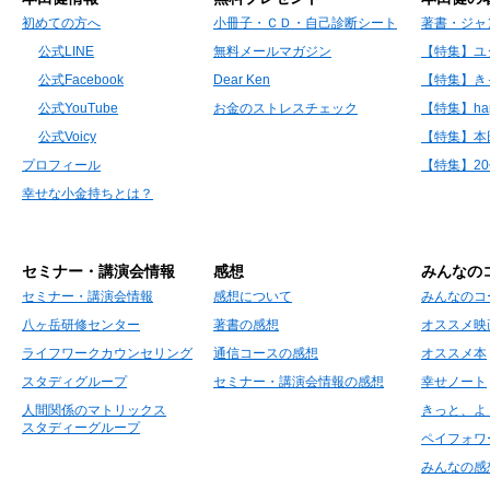
初めての方へ
小冊子・ＣＤ・自己診断シート
著書・ジャ
公式LINE
無料メールマガジン
【特集】ユ
公式Facebook
Dear Ken
【特集】き
公式YouTube
お金のストレスチェック
【特集】hap
公式Voicy
【特集】本
プロフィール
【特集】2
幸せな小金持ちとは？
セミナー・講演会情報
感想
みんなの
セミナー・講演会情報
感想について
みんなのコ
八ヶ岳研修センター
著書の感想
オススメ映
ライフワークカウンセリング
通信コースの感想
オススメ本
スタディグループ
セミナー・講演会情報の感想
幸せノート
人間関係のマトリックス
きっと、よ
スタディーグループ
ペイフォワ
みんなの感