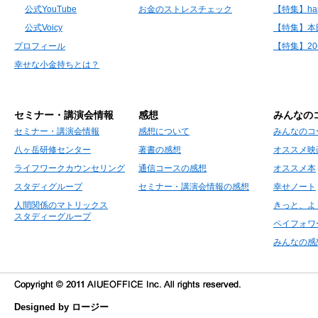
公式YouTube
お金のストレスチェック
【特集】hap
公式Voicy
【特集】本
プロフィール
【特集】2
幸せな小金持ちとは？
セミナー・講演会情報
感想
みんなの
セミナー・講演会情報
感想について
みんなのコ
八ヶ岳研修センター
著書の感想
オススメ映
ライフワークカウンセリング
通信コースの感想
オススメ本
スタディグループ
セミナー・講演会情報の感想
幸せノート
人間関係のマトリックス
きっと、よ
スタディーグループ
ペイフォワ
みんなの感
Designed by ロージー