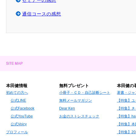
セミナーの感想
通信コースの感想
本田健情報
無料プレゼント
本田健の
初めての方へ
小冊子・ＣＤ・自己診断シート
著書・ジャ
公式LINE
無料メールマガジン
【特集】ユ
公式Facebook
Dear Ken
【特集】き
公式YouTube
お金のストレスチェック
【特集】hap
公式Voicy
【特集】本
プロフィール
【特集】2