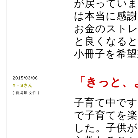
が戻ってい
は本当に感謝
お金のスト
と良くなる
小冊子を希望
2015/03/06
「きっと、
Y・Sさん
( 新潟県 女性 )
子育て中です
で子育てを
した。子供が