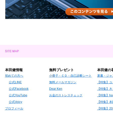
本田健情報
無料プレゼント
本田健の
初めての方へ
小冊子・ＣＤ・自己診断シート
著書・ジャ
公式LINE
無料メールマガジン
【特集】ユ
公式Facebook
Dear Ken
【特集】き
公式YouTube
お金のストレスチェック
【特集】hap
公式Voicy
【特集】本
プロフィール
【特集】2