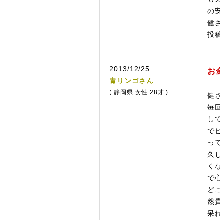
の
健
投
2013/12/25
お
青リンゴさん
( 静岡県 女性 28才 )
健
毎
し
で
っ
久
く
で
ど
然
呆