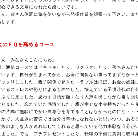
安心できる文章になれたら嬉しいです。
さん、皆さん体調に気を使いながら発掘作業を頑張って下さい。ま
稿します。
金のＥＱを高めるコース
さん、みなさんこんにちわ。
回、通信コースではドキドキしたり、ワクワクしたり、落ち込んだ
ています。自分が生まれてから、お金に関係ない事ってまずなかっ
ビックリしました。親子関係で起きたトラブルはほぼ、お金の奴隷
ているストレスや怒りによるものでした。怯えている子供時代の自
しぶりに見ました。思わず目頭が熱くなり大声を出しながら走り回
なりました。忘れていた感情でした。親が幸せな小金持ちだったら
心の片隅に無駄にでかい自尊心を育てることはなかったのにな・・
こかで、人並みの苦労では自分は幸せになれないと思いつつ、ある
貴族のような人が連れ出してくれると思っている他力本願な自分が
れました。でも、プチプレゼントしたり、転職の準備に真剣に取り