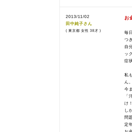
2013/11/02
お
田中純子さん
( 東京都 女性 38才 )
毎
つ
自
ッ
症
私
ん
今
「
け
し
問
定
お