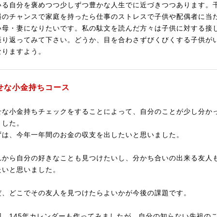
いる自分を褒めつつ少しずつ豊かな人生でに近づきつつあります。
遇のチャンスで家庭を持ったら仕事のストレスで子供や配偶者に当
い母・妻になりたいです。私の駄文を読んだ方々は子供に対する接
振り返ってみて下さい。どうか、目を合わさずびくびくする子供が
なりますよう。
せな小金持ちコース
せな小金持ちチェックをすることによって、自分のことが少し分か
ました。
ずは、今年一年間のお金の収支を出したいと思いました。
れから自分の好きなことも見つけたいし、分かち合いの出来る友人
たいと思いました。
だ、どこでその友人を見つけたらよいかが今後の課題です。
回、145年カレンダーも作ってみましたが、自分の知らない先祖の