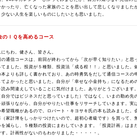
分かったり、亡くなった家族のことを思い出して悲しくなりました
り少ない人生を楽しいものにしたいとも思いました。
金のＩＱを高めるコース
んにちわ。健さん、皆さん。
回の通信コースは、前回が終わってから「次が早く知りたい」と思
ってました。投資が５種類、投資法「成る程！！」と思いました。
の本よりも詳しく書かれており、あの時勇気をだして通信コースの
してよかったと思いました。自分が「幸せな小金持ち」になるため
を読み間違えしていることに気付けました。ありがとうございます
（自分ではビジネスだと思っていました）ではなく、いまの勤め先
を頑張りながら、自分がやりたい仕事をリサーチしていきます。実
つ希望職種があるので。ロバート・キヨサキ氏の本も読みました。
本（家計簿をしっかりつけたいので、超初心者級です）を買って、
いを減らし、５種類の投資にまわしていきます。「投資計画」はま
です。計画性がないのもわかりました・・・・・。