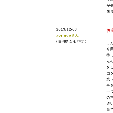
が
残
2013/12/03
お
aoringoさん
( 静岡県 女性 28才 )
こ
今
待
ん
を
図
業
事
一
の
遣
白