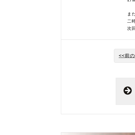
ま
二
次
<<前