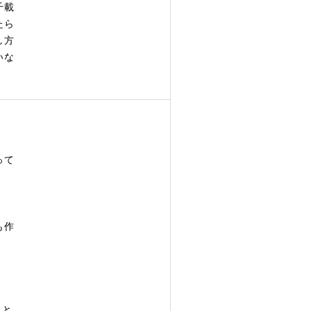
千載
たら
し方
いな
って
も作
こと