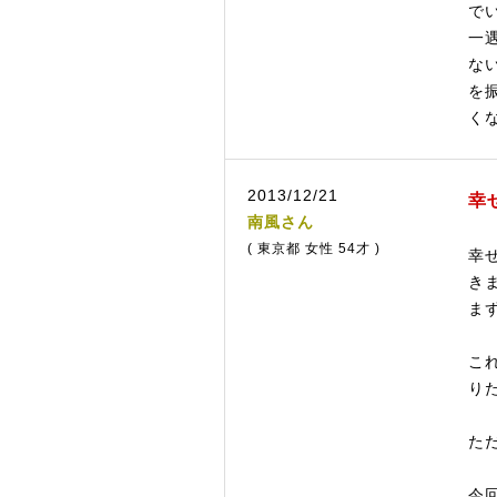
で
一
な
を
く
2013/12/21
幸
南風さん
( 東京都 女性 54才 )
幸
き
ま
こ
り
た
今