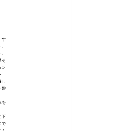
です
た。
た。
探そ
ョン
ン
解し
一髪
れを
て下
にで
さん