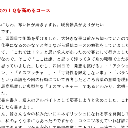
金のＩＱを高めるコース
んにちわ。寒い日が続きますね。暖房器具がありがたい
りです。
は、四回目で衝撃を受けました。大好きな事は前から知っていたの
、仕事になるのかな？と考えながら通信コースの勉強をしていまし
して、「これでは！？」と思い求人があったので客として行きまし
店なので。そこで「ここは嫌」と思って帰ってきて別の職種でまた
と思っていました。しかし、四回目で「発想を拡げる」・「アクシ
ラン」・「ミスマッチャ―」・「可能性を限定しない事」・「バラ
」という単語を今回の行動について再考したところ言葉の意味を理
ら馬鹿馬鹿しい典型的な「ミスマッチャー」であるとわかり、危機
した。
歴書を書き、週末のアルバイトとして応募しようと決めました。こ
稿したら書きます。
さん、皆さんも今の私みたいにエネギリッシュになれる事を発掘し
い。私のような者にもあったのですから、コツコツ考えていれば誰
発掘できます。だから安心して発掘作業して下さい。一滴でも、皆