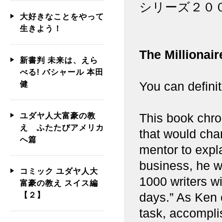
シリーズ２０
大好きなことをやって
生きよう！
The Millionair
新書判 未来は、えら
べる! バシャール 本田
You can defini
健
This book chro
ユダヤ人大富豪の教
え ふたたびアメリカ
that would cha
へ篇
mentor to expla
business, he wa
コミック ユダヤ人大
1000 writers wi
富豪の教え スイス編
days.” As Ken 
【２】
task, accompli