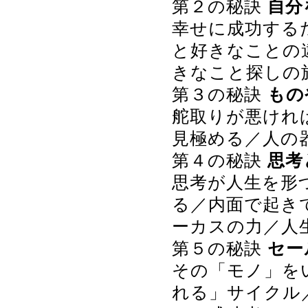
第２の秘訣
自分
幸せに成功する
と好きなことの
きなこと探しの
第３の秘訣
もの
舵取りが悪けれ
見極める／人の
第４の秘訣
思考
思考が人生を形
る／内面で起き
ーカスの力／人
第５の秘訣
セー
その「モノ」を
れる」サイクル