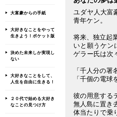
あなたの夢は
ユダヤ人大富
大富豪からの手紙
青年ケン。
大好きなことをやって
将来、独立起
生きよう！ポケット版
いと願うケン
ゲラー氏は次
決めた未来しか実現し
ない
「千人分の署
大好きなことをして、
「千個の電球
人生を自由に生きる！
彼の用意する
２０代で始める大好き
無人島に置き
なことの見つけ方
体当たりで乗