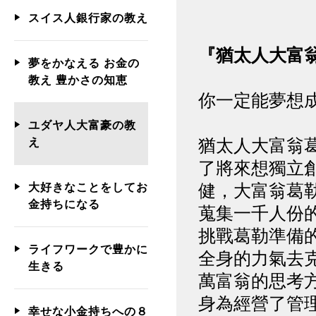
スイス人銀行家の教え
『猶太人大富翁
夢をかなえる お金の
教え 豊かさの知恵
你一定能夢想成
ユダヤ人大富豪の教
猶太人大富翁
え
了將來想獨立
健，大富翁葛
大好きなことをしてお
金持ちになる
蒐集一千人份
挑戰葛勒準備
ライフワークで豊かに
全身的力氣去
生きる
萬富翁的思考
身為經營了管
幸せな小金持ちへの８