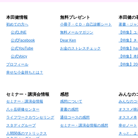
本田健情報
無料プレゼント
本田健の
初めての方へ
小冊子・ＣＤ・自己診断シート
著書・ジャ
公式LINE
無料メールマガジン
【特集】ユ
公式Facebook
Dear Ken
【特集】き
公式YouTube
お金のストレスチェック
【特集】hap
公式Voicy
【特集】本
プロフィール
【特集】2
幸せな小金持ちとは？
セミナー・講演会情報
感想
みんなの
セミナー・講演会情報
感想について
みんなのコ
八ヶ岳研修センター
著書の感想
オススメ映
ライフワークカウンセリング
通信コースの感想
オススメ本
スタディグループ
セミナー・講演会情報の感想
幸せノート
人間関係のマトリックス
きっと、よ