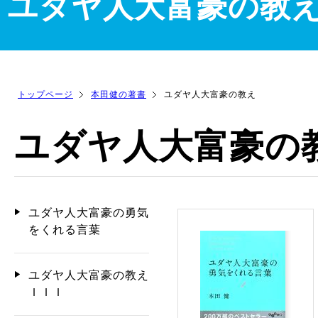
ユダヤ人大富豪の教
トップページ
本田健の著書
ユダヤ人大富豪の教え
ユダヤ人大富豪の
ユダヤ人大富豪の勇気
をくれる言葉
ユダヤ人大富豪の教え
ＩＩＩ