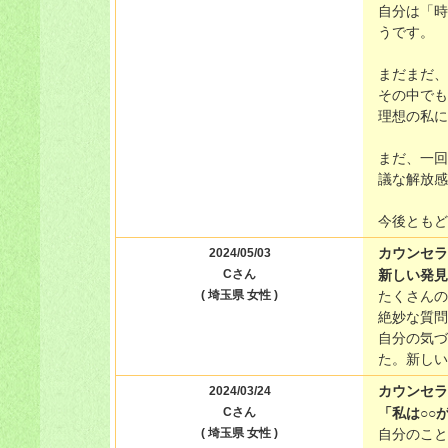
自分は「時
うです。
まだまだ、
その中でも
理想の私に
まだ、一回
議な解放感
今後ともど
カウンセラ
2024/05/03
Cさん
新しい発見
( 埼玉県 女性 )
たくさんの
絶妙な質問
自分の気づ
た。新しい
カウンセラ
2024/03/24
Cさん
「私は○○
( 埼玉県 女性 )
自分のこと