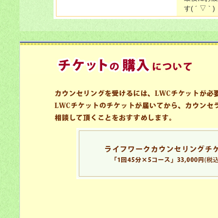
す( ´ ▽ ` 