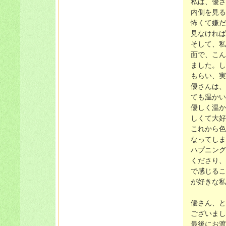
私は、優さ
内側を見る
怖くて嫌だ
見なければ
そして、私
面で、こん
ました。し
もらい、実
優さんは、
ても温かい
優しく温か
しくて大好
これから色
なってしまっ
ハプニング
くださり、
で感じるこ
が好きな私
優さん、と
ございました
最後にお渡