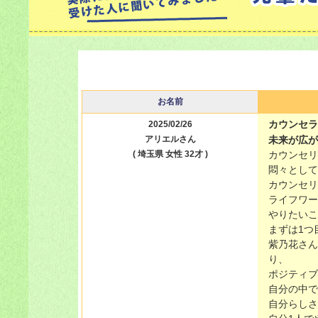
お名前
カウンセラ
2025/02/26
アリエルさん
未来が広が
( 埼玉県 女性 32才 )
カウンセリ
悶々として
カウンセリ
ライフワー
やりたいこ
まずは1つ
紫乃花さん
り、
ポジティブ
自分の中で
自分らしさ