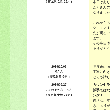
( 宮城県 女性 25才 )
本日はあり
たくさんの
なりました
これからの
クしてます(
先が明るい
ます。
その事自体
ありがとう
年度末に向
2019/10/03
丁寧に向き
Mさん
とても話し
( 鹿児島県 女性 )
カウンセラ
2019/09/27
いのうえかなこさん
派手ではな
( 東京都 女性 24才 )
ング！
優さん、本
き、ありが