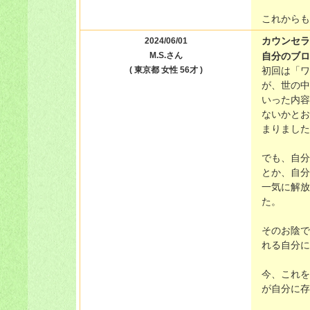
これからも
カウンセラ
2024/06/01
M.S.さん
自分のブロ
( 東京都 女性 56才 )
初回は「ワ
が、世の中
いった内容
ないかとお
まりました
でも、自分
とか、自分
一気に解放
た。
そのお陰で
れる自分に
今、これを
が自分に存