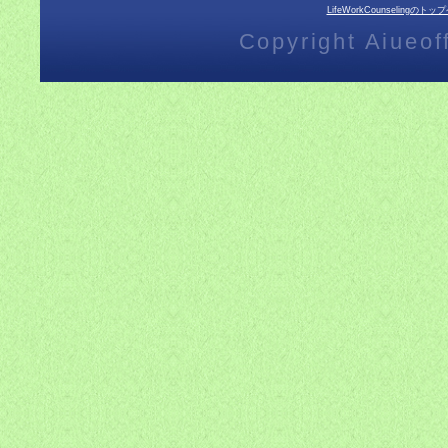
LifeWorkCounselingのト
Copyright Aiueoff