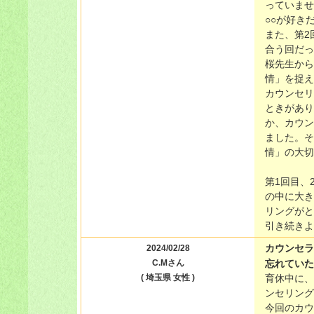
っていませ
○○が好き
また、第2
合う回だっ
桜先生から
情」を捉え
カウンセリ
ときがあり
か、カウン
ました。そ
情」の大切
第1回目、
の中に大き
リングがと
引き続きよ
カウンセラ
2024/02/28
C.Mさん
忘れていた
( 埼玉県 女性 )
育休中に、
ンセリング
今回のカウ