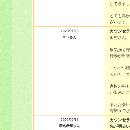
してきまし
とても温か
ざいます。
カウンセラ
2023/01/23
M.S.さん
田村さん、
根気強く寄
行動が出来
一つずつ積
ていく！と
家族の事も
が出来たこ
またお会い
有難うござ
カウンセラ
2021/02/18
匿名希望さん
先が明るい