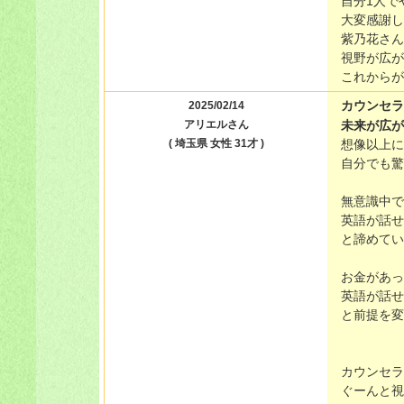
自分1人で
大変感謝し
紫乃花さん
視野が広が
これからが
カウンセラ
2025/02/14
アリエルさん
未来が広が
( 埼玉県 女性 31才 )
想像以上に
自分でも驚
無意識中で
英語が話せ
と諦めてい
お金があっ
英語が話せ
と前提を変
カウンセラ
ぐーんと視