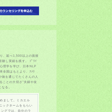
り、延べ1,500以上の面接
し実績を残す。 ﾌﾟﾗｲ
会で心理学を学び、日本NLP
本全国はもとより、ｱﾒﾘ
事や旅を通じてたくさんの人
ることの大切さ”夫婦や友
ﾗｰとなる。
めまして。ミカエル
らニックネームをもらい
リングでは、自分のラ