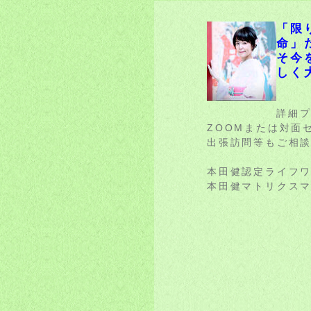
「限
命」
そ今
しく
詳細プ
ZOOMまたは対面
出張訪問等もご相
本田健認定ライフワ
本田健マトリクスマ