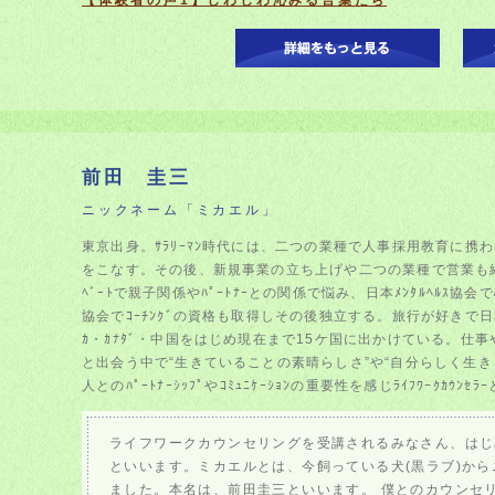
【体験者の声1】じわじわ沁みる言葉たち
前田 圭三
ニックネーム「ミカエル」
東京出身。ｻﾗﾘｰﾏﾝ時代には、二つの業種で人事採用教育に携わ
をこなす。その後、新規事業の立ち上げや二つの業種で営業も経験
ﾍﾞｰﾄで親子関係やﾊﾟｰﾄﾅｰとの関係で悩み、日本ﾒﾝﾀﾙﾍﾙｽ協
協会でｺｰﾁﾝｸﾞの資格も取得しその後独立する。旅行が好きで日
ｶ・ｶﾅﾀﾞ・中国をはじめ現在まで15ケ国に出かけている。仕
と出会う中で“生きていることの素晴らしさ”や“自分らしく生き
人とのﾊﾟｰﾄﾅｰｼｯﾌﾟやｺﾐｭﾆｹｰｼｮﾝの重要性を感じﾗｲﾌﾜｰｸｶｳﾝｾ
ライフワークカウンセリングを受講されるみなさん、はじ
といいます。ミカエルとは、今飼っている犬(黒ラブ)か
ました。本名は、前田圭三といいます。 僕とのカウンセ