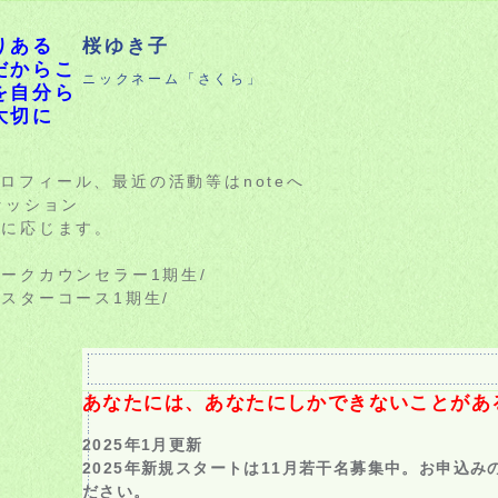
りある
桜ゆき子
だからこ
ニックネーム「さくら」
を自分ら
大切に
ロフィール、最近の活動等はnoteへ
セッション
談に応じます。
ークカウンセラー1期生/
スターコース1期生/
あなたには、あなたにしかできないことがある
2025年1月更新
2025年新規スタートは11月若干名募集中。お申込
ださい。