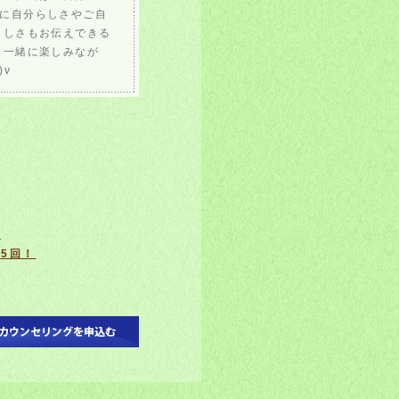
に自分らしさやご自
らしさもお伝えできる
、一緒に楽しみなが
v
グ
5回！