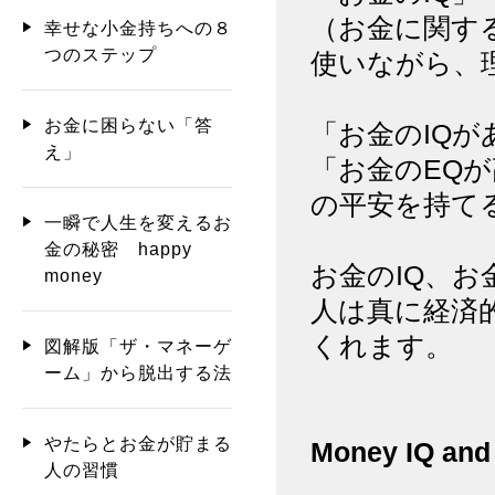
（お金に関す
幸せな小金持ちへの８
つのステップ
使いながら、
お金に困らない「答
「お金のIQ
え」
「お金のEQ
の平安を持て
一瞬で人生を変えるお
金の秘密 happy
お金のIQ、お
money
人は真に経済
くれます。
図解版「ザ・マネーゲ
ーム」から脱出する法
やたらとお金が貯まる
Money IQ and
人の習慣