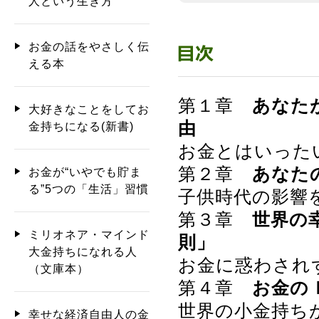
人という生き方
お金の話をやさしく伝
える本
第１章
あなた
大好きなことをしてお
由
金持ちになる(新書)
お金とはいった
第２章
あなた
お金が“いやでも貯ま
る”5つの「生活」習慣
子供時代の影響
第３章
世界の
ミリオネア・マインド
則」
大金持ちになれる人
お金に惑わされ
（文庫本）
第４章
お金の
世界の小金持ち
幸せな経済自由人の金