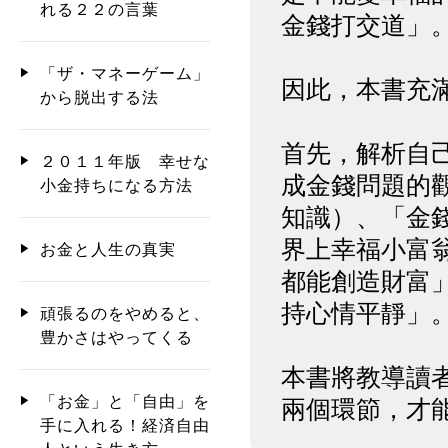
れる２２の言葉
金錢打交道」
「ザ・マネーゲーム」
因此，本書充
から脱出する法
首先，解析自
２０１１年版 幸せな
成金錢問題的
小金持ちになる方法
知識）、「金
界上幸福小富
お金と人生の真実
都能創造財富
持心情平靜」
頑張るのをやめると、
豊かさはやってくる
本書將教導讀者
「お金」と「自由」を
兩個環節，才
手に入れる！経済自由