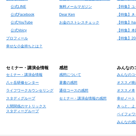
公式LINE
無料メールマガジン
【特集】ユ
公式Facebook
Dear Ken
【特集】き
公式YouTube
お金のストレスチェック
【特集】hap
公式Voicy
【特集】本
プロフィール
【特集】2
幸せな小金持ちとは？
セミナー・講演会情報
感想
みんなの
セミナー・講演会情報
感想について
みんなのコ
八ヶ岳研修センター
著書の感想
オススメ映
ライフワークカウンセリング
通信コースの感想
オススメ本
スタディグループ
セミナー・講演会情報の感想
幸せノート
人間関係のマトリックス
きっと、よ
スタディーグループ
ペイフォワ
みんなの感