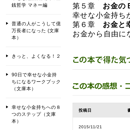
第５章
お金の
銭哲学 マネー編
幸せな小金持ち
第６章
お金と
普通の人がこうして億
万長者になった (文庫
お金から自由に
本）
きっと、よくなる！２
90日で幸せな小金持
ちになるワークブック
（文庫本）
幸せな小金持ちへの８
投稿日
つのステップ（文庫
本）
2015/11/21