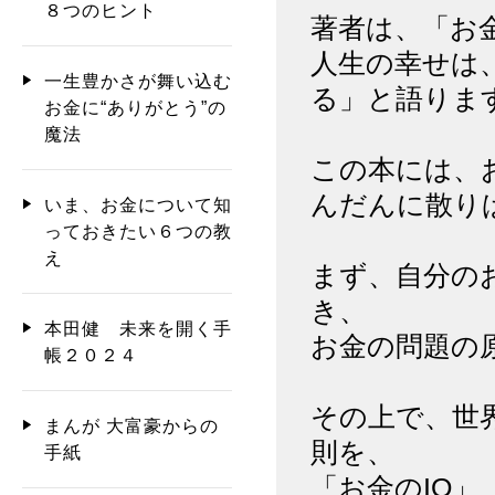
８つのヒント
著者は、「お
人生の幸せは
一生豊かさが舞い込む
る」と語りま
お金に“ありがとう”の
魔法
この本には、
んだんに散り
いま、お金について知
っておきたい６つの教
え
まず、自分の
き、
本田健 未来を開く手
お金の問題の
帳２０２４
その上で、世
まんが 大富豪からの
則を、
手紙
「お金のIQ」