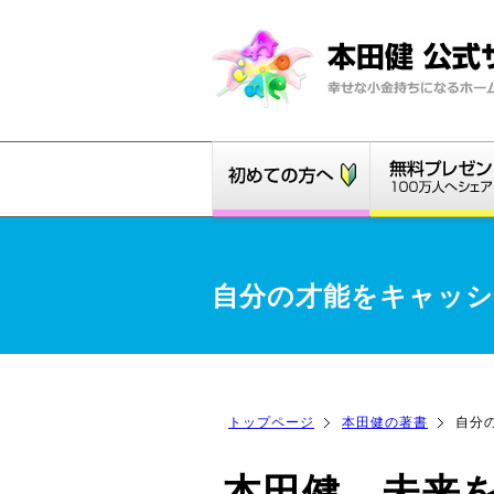
自分の才能をキャッ
トップページ
本田健の著書
自分
本田健 未来