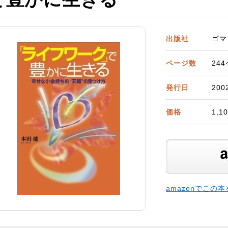
出版社
ゴマ
ページ数
24
発行日
200
価格
1,
amazonでこの