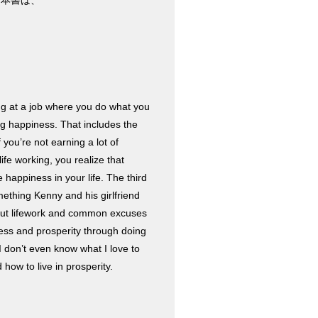
る本書は、
。
king at a job where you do what you
ng happiness. That includes the
f you’re not earning a lot of
fe working, you realize that
 happiness in your life. The third
mething Kenny and his girlfriend
bout lifework and common excuses
iness and prosperity through doing
I don’t even know what I love to
 how to live in prosperity.