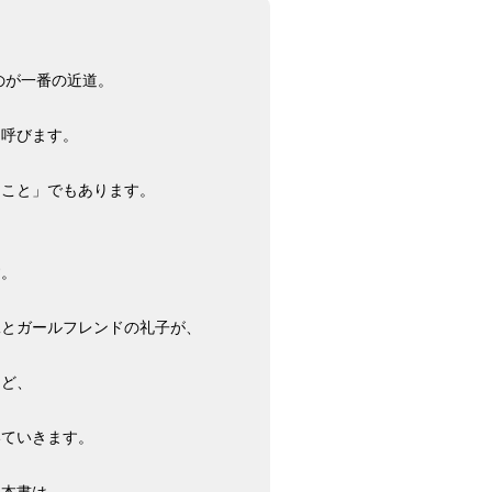
のが一番の近道。
を呼びます。
ること」でもあります。
す。
二とガールフレンドの礼子が、
など、
いていきます。