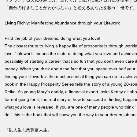
ワクワクする天職をみつけ、楽しくかつ豊かに生きる方法を指南す
「自分の好きなことがわからない」と迷えるあなたを救う１冊です
Living Richly: Manifesting Abundance through your Lifework
Find the job of your dreams, doing what you love!
The closest route to living a happy life of prosperity is through wor
love. “Lifework” means the state of doing what you love and achievi
possibility of starting a career that’s so fun that you don’t even care i
money. When you think about the fact that you spend over half your li
finding your lifework is the most essential thing you can do to achieve
book in the Happy Prosperity Series tells the story of a young 20-so
Reiko. As young Mary’s daddy, a financial expert, asks Kenny all a
for not going for it, the real story of how to succeed in finding happ
what you love is revealed. If you are one of many people who think “
do,” this is the book that will show you the way to your dream job and
『以人生志業豐富人生』