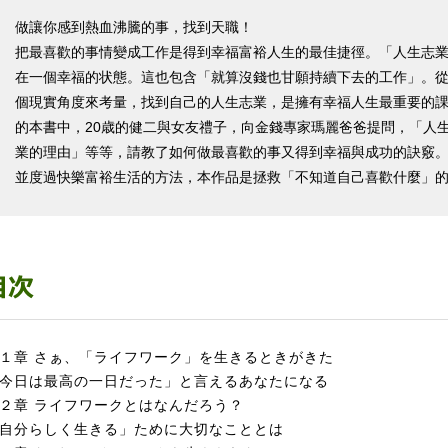
做讓你感到熱血沸騰的事，找到天職！
把最喜歡的事情變成工作是得到幸福富裕人生的最佳捷徑。「人生志
在一個幸福的状態。這也包含「就算沒錢也甘願持續下去的工作」。
個現實角度來考量，找到自己的人生志業，是擁有幸福人生最重要的
的本書中，20歳的健二與女友禮子，向金錢專家瑪麗爸爸提問，「人
業的理由」等等，請教了如何做最喜歡的事又得到幸福與成功的訣竅
並度過快樂富裕生活的方法，本作品是拯救「不知道自己喜歡什麼」
１章 さぁ、「ライフワーク」を生きるときがきた
今日は最高の一日だった」と言えるあなたになる
２章 ライフワークとはなんだろう？
自分らしく生きる」ために大切なこととは