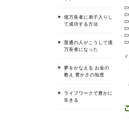
C
C
億万長者に弟子入りし
C
て成功する方法
C
C
C
普通の人がこうして億
万長者になった
イ
華
夢をかなえる お金の
書
教え 豊かさの知恵
フ
講
ライフワークで豊かに
生きる