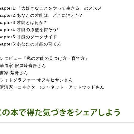
hapter1:「大好きなことをやって生きる」のススメ
hapter2:あなたの才能は、どこに消えた?
hapter3:才能とは何か?
hapter4:才能の原型を探そう!
hapter5:才能のダークサイド
hapter6:あなたの才能の育て方
ンタビュー「私の才能の見つけ方・育て方」
道家:假屋崎省吾さん
家:紫舟さん
ォトグラファー:オヌキヒサシさん
演家・コネクター:ジャネット・アットウッドさん