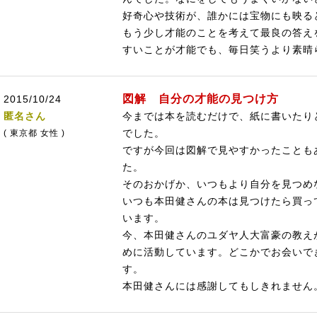
好奇心や技術が、誰かには宝物にも映る
もう少し才能のことを考えて最良の答え
すいことが才能でも、毎日笑うより素晴
図解 自分の才能の見つけ方
2015/10/24
匿名さん
今までは本を読むだけで、紙に書いたり
でした。
( 東京都 女性 )
ですが今回は図解で見やすかったことも
た。
そのおかげか、いつもより自分を見つめ
いつも本田健さんの本は見つけたら買っ
います。
今、本田健さんのユダヤ人大富豪の教え
めに活動しています。どこかでお会いで
す。
本田健さんには感謝してもしきれません。