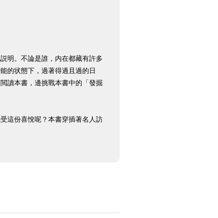
地説明。不論是誰，内在都藏有許多
潛能的状態下，過著得過且過的日
邊閲讀本書，邊挑戰本書中的「發掘
感受這份喜悅呢？本書穿插著名人訪