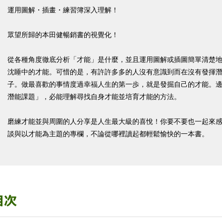
運用圖解・插畫・練習簿深入理解！
眾望所歸的本田健暢銷書的視覺化！
從各種角度徹底分析「才能」是什麼，並且運用圖解或插圖簡單清楚
沈睡中的才能。可惜的是，有許許多多的人沒有意識到而在沒有發揮
子。做最喜歡的事情度過幸福人生的第一歩，就是發掘自己的才能。
潛能課題」，必能理解尋找自身才能並培育才能的方法。
磨練才能並與周圍的人分享是人生最大級的喜悅！你要不要也一起來
談與以才能為主題的專欄，不論從哪裡讀起都輕鬆愉快的一本書。