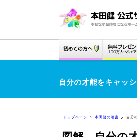
自分の才能をキャッ
トップページ
本田健の著書
自分
図解 自分の