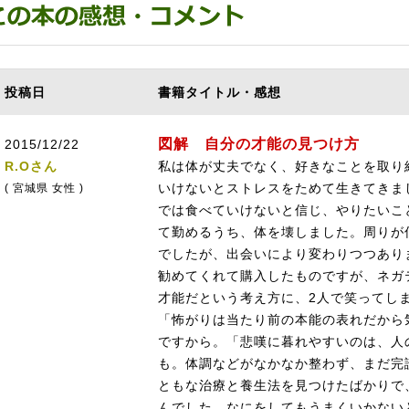
投稿日
書籍タイトル・感想
図解 自分の才能の見つけ方
2015/12/22
R.Oさん
私は体が丈夫でなく、好きなことを取り
いけないとストレスをためて生きてきま
( 宮城県 女性 )
では食べていけないと信じ、やりたいこ
て勤めるうち、体を壊しました。周りが
でしたが、出会いにより変わりつつあり
勧めてくれて購入したものですが、ネガ
才能だという考え方に、2人で笑ってし
「怖がりは当たり前の本能の表れだから
ですから。「悲嘆に暮れやすいのは、人
も。体調などがなかなか整わず、まだ完
ともな治療と養生法を見つけたばかりで
んでした。なにをしてもうまくいかない