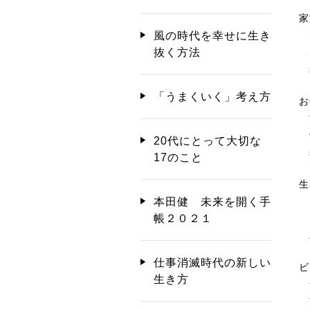
家
風の時代を幸せに生き
抜く方法
「うまくいく」考え方
お
す
20代にとって大切な
楽
17のこと
生
自
本田健 未来を開く手
自
帳２０２１
仕事消滅時代の新しい
ビ
生き方
す