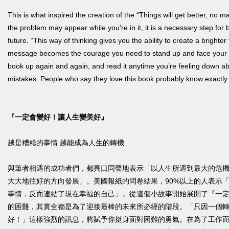
This is what inspired the creation of the “Things will get better, no m
the problem may appear while you're in it, it is a necessary step for 
future. “This way of thinking gives you the ability to create a brighter 
message becomes the courage you need to stand up and face your situ
book up again and again, and read it anytime you’re feeling down abo
mistakes. People who say they love this book probably know exactly
『一定會變好！讓人生變美好』
越是糟糕的事情 越能成為人生的轉機
與筆者相遇的成功者們，都異口同聲地表示「以人生所遇到最大的危
大大地往好的方向發展」。美國報紙的問卷結果，90%以上的人表示
事情，反而連結了現在幸福的自己」。從這個小故事開始展開了『一
的困難，其實全都是為了迎接最棒的未來所必經的階段。「只因一個
好！」這樣強烈的訊息，將賦予你挺身面對困難的勇氣。在為了工作