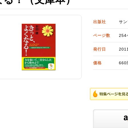
出版社
サン
ページ数
25
発行日
20
価格
66