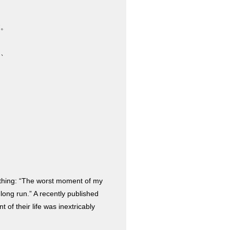
す。
き、
 thing: “The worst moment of my
long run.” A recently published
 of their life was inextricably