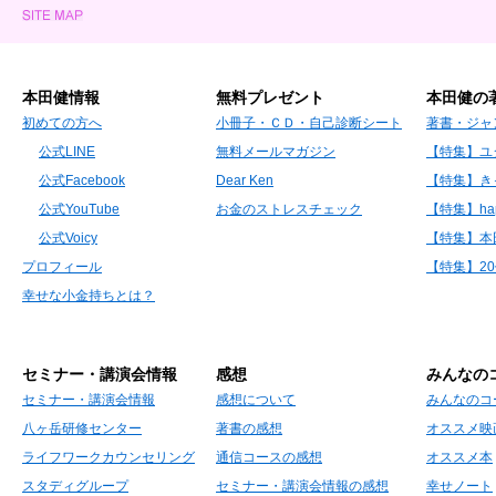
本田健情報
無料プレゼント
本田健の
初めての方へ
小冊子・ＣＤ・自己診断シート
著書・ジャ
公式LINE
無料メールマガジン
【特集】ユ
公式Facebook
Dear Ken
【特集】き
公式YouTube
お金のストレスチェック
【特集】hap
公式Voicy
【特集】本
プロフィール
【特集】2
幸せな小金持ちとは？
セミナー・講演会情報
感想
みんなの
セミナー・講演会情報
感想について
みんなのコ
八ヶ岳研修センター
著書の感想
オススメ映
ライフワークカウンセリング
通信コースの感想
オススメ本
スタディグループ
セミナー・講演会情報の感想
幸せノート