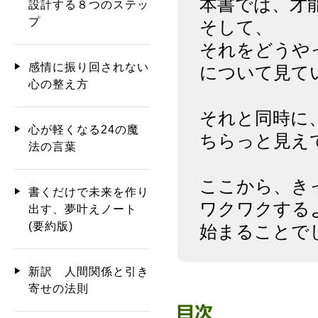
本書では、才
設計する８つのステッ
プ
そして、
それをどうや
感情に振り回されない
について見て
心の整え方
それと同時に
心が軽くなる24の魔
ちらっと見え
法の言葉
ここから、き
書くだけで未来を作り
ワクワクする
出す、夢叶えノート
(要約版)
始まることで
新訳 人間関係と引き
寄せの法則